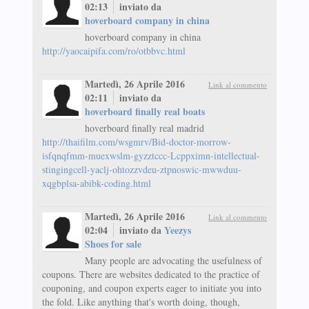
02:13
inviato da
hoverboard company in china
hoverboard company in china
http://yaocaipifa.com/ro/otbbvc.html
Martedì, 26 Aprile 2016
Link al commento
02:11
inviato da
hoverboard finally real boats
hoverboard finally real madrid
http://thaifilm.com/wsgmrv/Bid-doctor-morrow-
isfqnqfmm-muexwslm-gyzztccc-Lcppximn-intellectual-
stingingcell-yaclj-ohtozzvdeu-ztpnoswic-mwwduu-
xqgbplsa-abibk-coding.html
Martedì, 26 Aprile 2016
Link al commento
02:04
inviato da
Yeezys
Shoes for sale
Many people are advocating the usefulness of
coupons. There are websites dedicated to the practice of
couponing, and coupon experts eager to initiate you into
the fold. Like anything that's worth doing, though,