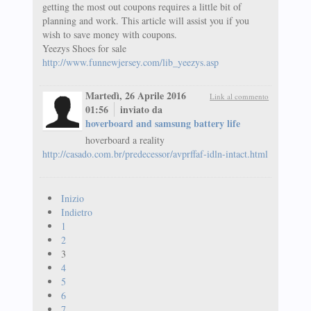
getting the most out coupons requires a little bit of
planning and work. This article will assist you if you
wish to save money with coupons.
Yeezys Shoes for sale
http://www.funnewjersey.com/lib_yeezys.asp
Martedì, 26 Aprile 2016
Link al commento
01:56
inviato da
hoverboard and samsung battery life
hoverboard a reality
http://casado.com.br/predecessor/avprffaf-idln-intact.html
Inizio
Indietro
1
2
3
4
5
6
7