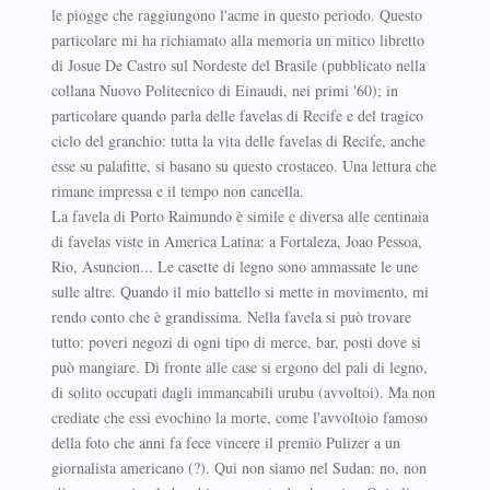
le piogge che raggiungono l'acme in questo periodo. Questo
particolare mi ha richiamato alla memoria un mitico libretto
di Josue De Castro sul Nordeste del Brasile (pubblicato nella
collana Nuovo Politecnico di Einaudi, nei primi '60); in
particolare quando parla delle favelas di Recife e del tragico
ciclo del granchio: tutta la vita delle favelas di Recife, anche
esse su palafitte, si basano su questo crostaceo. Una lettura che
rimane impressa e il tempo non cancella.
La favela di Porto Raimundo è simile e diversa alle centinaia
di favelas viste in America Latina: a Fortaleza, Joao Pessoa,
Rio, Asuncion... Le casette di legno sono ammassate le une
sulle altre. Quando il mio battello si mette in movimento, mi
rendo conto che è grandissima. Nella favela si può trovare
tutto: poveri negozi di ogni tipo di merce, bar, posti dove si
può mangiare. Di fronte alle case si ergono del pali di legno,
di solito occupati dagli immancabili urubu (avvoltoi). Ma non
crediate che essi evochino la morte, come l'avvoltoio famoso
della foto che anni fa fece vincere il premio Pulizer a un
giornalista americano (?). Qui non siamo nel Sudan: no, non