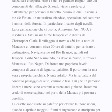
zanzariera e coperta. Alle 14 del 14 gennaio Eligno, uno dei
componenti del villaggio Xixuaù, viene a prelevarci
dall'albergo per portarci al battello. Siamo in due. Insieme a
me c'è Fintan, un naturalista irlandese, specialista nel catturare
i rumori della foresta. In particolare il canto degli uccelli.
La organizzazione che ci ospita, Amazonas Ass. NGO, è
insediata a Xixuau sul fiume Jauaperi ed è diretta da
Christopher Clark. Il villaggio si trova a 450 km a nord di
Manaus e ci vorranno circa 30 ore di battello per arrivare a
destinazione. Navigheremo sul Rio Branco, quindi sul
Jauaperi. Porto San Raimundo, da dove salpiamo, si trova a
Manaus sul Rio Negro. Di fronte una popolosa favela
composta di casette di legno su palafitte. Il porto non ha una
vera e propria banchina. Niente asfalto. Ma terra battuta dal
continuo passaggio di auto, camion e taxi. Più çhe un percorso
lineare i mezzi sono costretti a estenuanti ginkane. Insomma
credo di essere capitato nel porto della Manaus più povera e
derelitta.
Le casette sono issate su palafitte per evitare le inondazioni,
quando a aprile e maggio i fiumi si ingrossano e straripano per