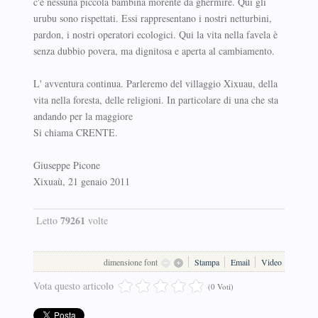
c'è nessuna piccola bambina morente da ghermire. Qui gli
urubu sono rispettati. Essi rappresentano i nostri netturbini,
pardon, i nostri operatori ecologici. Qui la vita nella favela è
senza dubbio povera, ma dignitosa e aperta al cambiamento.
L' avventura continua. Parleremo del villaggio Xixuau, della
vita nella foresta, delle religioni. In particolare di una che sta
andando per la maggiore
Si chiama CRENTE.
Giuseppe Picone
Xixuaù, 21 genaio 2011
79261
Letto
volte
dimensione font
Stampa
Email
Video
Vota questo articolo
(0 Voti)