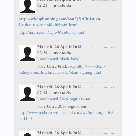
02:21
inviato da
http://sykesplumbing.com/oou3j2j/Christian-
Louboutin-Arnold-100mm.html
http://mrcrn.com/ecjxvb9/sitemap.xml
Martedì, 26 Aprile 2016
Link al commento
02:20
inviato da
hoverboard black lady
hoverboard black lady
http://www.tcm-
kidney.com/strzdlmnyuwwkc/blzm-signing.html
Martedì, 26 Aprile 2016
Link al commento
02:18
inviato da
hoverboard 2016 regulations
hoverboard 2016 regulations
http://www.mehrotraenthospital.com/wu/mommy-1362-
67.html
Martedì, 26 Aprile 2016
Link al commento