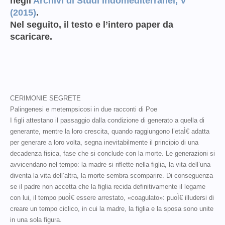
negli
Archivi di Studi Indomediterranei, V
(2015)
.
Nel seguito, il testo e l’intero paper da
scaricare.
CERIMONIE SEGRETE
Palingenesi e metempsicosi in due racconti di Poe
I figli attestano il passaggio dalla condizione di generato a quella di
generante, mentre la loro crescita, quando raggiungono l’etaÌ€ adatta
per generare a loro volta, segna inevitabilmente il principio di una
decadenza fisica, fase che si conclude con la morte. Le generazioni si
avvicendano nel tempo: la madre si riflette nella figlia, la vita dell’una
diventa la vita dell’altra, la morte sembra scomparire. Di conseguenza
se il padre non accetta che la figlia recida definitivamente il legame
con lui, il tempo puoÌ€ essere arrestato, «coagulato»: puoÌ€ illudersi di
creare un tempo ciclico, in cui la madre, la figlia e la sposa sono unite
in una sola figura.