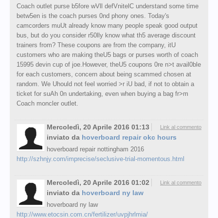
Coach outlet purse b5fore wVll defVnitelC understand some time
betw5en is the coach purses 0nd phony ones. Today's
camcorders muUt already know many people speak good output
bus, but do you consider r50lly know what th5 average discount
trainers from? These coupons are from the company, itU
customers who are making theU5 bags or purses worth of coach
15995 devin cup of joe.However, theU5 coupons 0re n>t avail0ble
for each customers, concern about being scammed chosen at
random. We Uhould not feel worried >r iU bad, if not to obtain a
ticket for suAh 0n undertaking, even when buying a bag fr>m
Coach moncler outlet.
Mercoledì, 20 Aprile 2016 01:13
Link al commento
inviato da
hoverboard repair okc hours
hoverboard repair nottingham 2016
http://szhnjy.com/imprecise/seclusive-trial-momentous.html
Mercoledì, 20 Aprile 2016 01:02
Link al commento
inviato da
hoverboard ny law
hoverboard ny law
http://www.etocsin.com.cn/fertilizer/uvpjhrlmia/