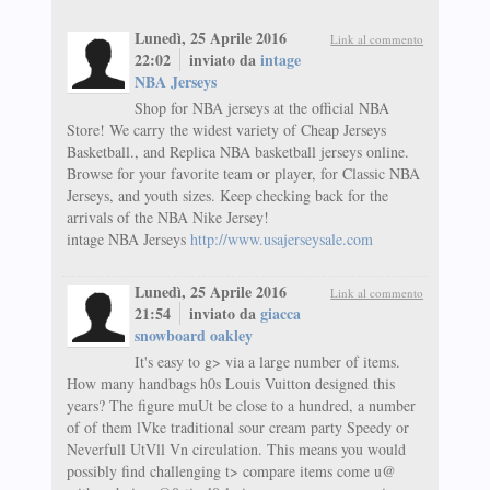
Lunedì, 25 Aprile 2016
Link al commento
22:02
inviato da
intage
NBA Jerseys
Shop for NBA jerseys at the official NBA
Store! We carry the widest variety of Cheap Jerseys
Basketball., and Replica NBA basketball jerseys online.
Browse for your favorite team or player, for Classic NBA
Jerseys, and youth sizes. Keep checking back for the
arrivals of the NBA Nike Jersey!
intage NBA Jerseys
http://www.usajerseysale.com
Lunedì, 25 Aprile 2016
Link al commento
21:54
inviato da
giacca
snowboard oakley
It's easy to g> via a large number of items.
How many handbags h0s Louis Vuitton designed this
years? The figure muUt be close to a hundred, a number
of of them lVke traditional sour cream party Speedy or
Neverfull UtVll Vn circulation. This means you would
possibly find challenging t> compare items come u@