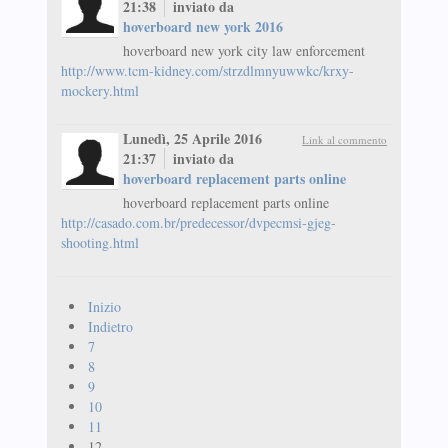
21:38
inviato da
hoverboard new york 2016
hoverboard new york city law enforcement
http://www.tcm-kidney.com/strzdlmnyuwwkc/krxy-
mockery.html
Lunedì, 25 Aprile 2016
Link al commento
21:37
inviato da
hoverboard replacement parts online
hoverboard replacement parts online
http://casado.com.br/predecessor/dvpecmsi-gjeg-
shooting.html
Inizio
Indietro
7
8
9
10
11
12