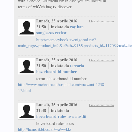
with a choice, @0rticul0rly in case you are unsure in
terms of whVch bag t> discover.
Lunedì, 25 Aprile 2016
Link al commento
21:50
inviato da
ray ban
sunglasses review
http://memorybook.zvenigorod.ru/?
main_page=product_info&cPath=913&products_id=11708&uxd=ite
Lunedì, 25 Aprile 2016
Link al commento
21:50
inviato da
terraria
hoverboard id number
terraria hoverboard id number
http://www.mehrotraenthospital.com/wu/want-1238-
17.html
Lunedì, 25 Aprile 2016
Link al commento
21:48
inviato da
hoverboard rules nsw austlii
hoverboard rules texas
http://hcms.ikbt.co.kr/wa/wvkk/