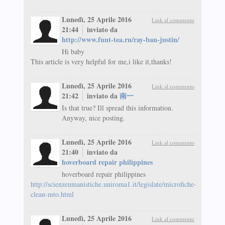
Lunedì, 25 Aprile 2016
Link al commento
21:44
inviato da
http://www.funt-tea.ru/ray-ban-justin/
Hi baby
This article is very helpful for me,i like it,thanks!
Lunedì, 25 Aprile 2016
Link al commento
21:42
inviato da
南一
Is that true? Ill spread this information.
Anyway, nice posting.
Lunedì, 25 Aprile 2016
Link al commento
21:40
inviato da
hoverboard repair philippines
hoverboard repair philippines
http://scienzeumanistiche.uniroma1.it/legislate/microfiche-
clean-mto.html
Lunedì, 25 Aprile 2016
Link al commento