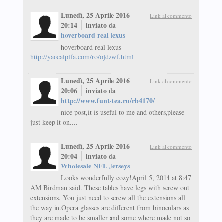
Lunedì, 25 Aprile 2016
Link al commento
20:14
inviato da
hoverboard real lexus
hoverboard real lexus
http://yaocaipifa.com/ro/ojdzwf.html
Lunedì, 25 Aprile 2016
Link al commento
20:06
inviato da
http://www.funt-tea.ru/rb4170/
nice post,it is useful to me and others,please
just keep it on....
Lunedì, 25 Aprile 2016
Link al commento
20:04
inviato da
Wholesale NFL Jerseys
Looks wonderfully cozy!April 5, 2014 at 8:47
AM Birdman said. These tables have legs with screw out
extensions. You just need to screw all the extensions all
the way in.Opera glasses are different from binoculars as
they are made to be smaller and some where made not so