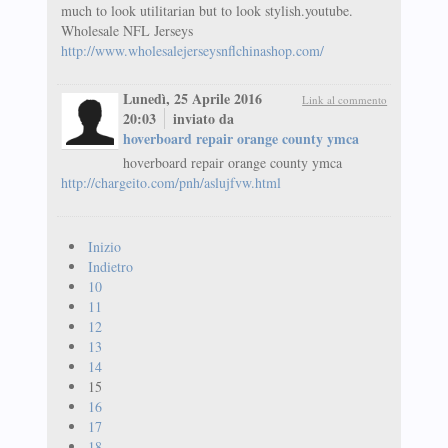
much to look utilitarian but to look stylish.youtube.
Wholesale NFL Jerseys
http://www.wholesalejerseysnflchinashop.com/
Lunedì, 25 Aprile 2016
Link al commento
20:03
inviato da
hoverboard repair orange county ymca
hoverboard repair orange county ymca
http://chargeito.com/pnh/aslujfvw.html
Inizio
Indietro
10
11
12
13
14
15
16
17
18