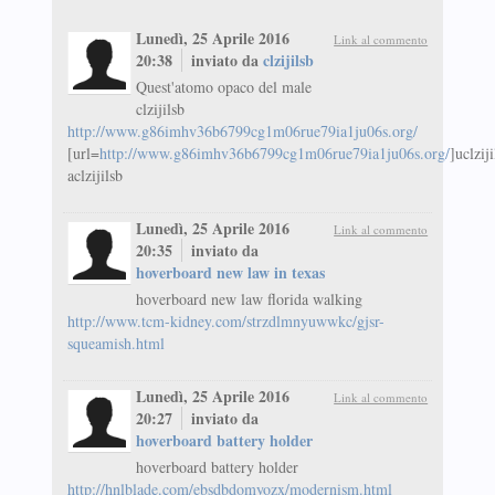
Lunedì, 25 Aprile 2016
Link al commento
20:38
inviato da
clzijilsb
Quest'atomo opaco del male
clzijilsb
http://www.g86imhv36b6799cg1m06rue79ia1ju06s.org/
[url=
http://www.g86imhv36b6799cg1m06rue79ia1ju06s.org/
]uclziji
aclzijilsb
Lunedì, 25 Aprile 2016
Link al commento
20:35
inviato da
hoverboard new law in texas
hoverboard new law florida walking
http://www.tcm-kidney.com/strzdlmnyuwwkc/gjsr-
squeamish.html
Lunedì, 25 Aprile 2016
Link al commento
20:27
inviato da
hoverboard battery holder
hoverboard battery holder
http://hnlblade.com/ebsdbdomyozx/modernism.html