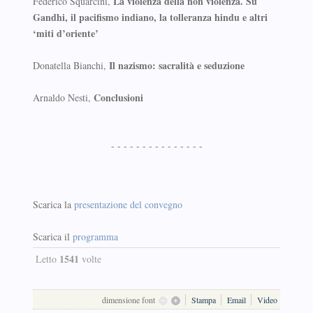
La violenza della non violenza. Su
Federico Squarcini,
Gandhi, il pacifismo indiano, la tolleranza hindu e altri
‘miti d’oriente’
Il nazismo: sacralità e seduzione
Donatella Bianchi,
Conclusioni
Arnaldo Nesti,
- - - - - - - - - - - - - - -
Scarica la
presentazione del convegno
Scarica il
programma
1541
Letto
volte
dimensione font
Stampa
Email
Video