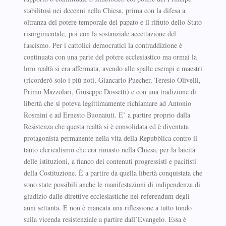
stabilitosi nei decenni nella Chiesa, prima con la difesa a
oltranza del potere temporale del papato e il rifiuto dello Stato
risorgimentale, poi con la sostanziale accettazione del
fascismo. Per i cattolici democratici la contraddizione è
continuata con una parte del potere ecclesiastico ma ormai la
loro realtà si era affermata, avendo alle spalle esempi e maestri
(ricorderò solo i più noti, Giancarlo Puecher, Teresio Olivelli,
Primo Mazzolari, Giuseppe Dossetti) e con una tradizione di
libertà che si poteva legittimamente richiamare ad Antonio
Rosmini e ad Ernesto Buonaiuti. E’ a partire proprio dalla
Resistenza che questa realtà si è consolidata ed è diventata
protagonista permanente nella vita della Repubblica contro il
tanto clericalismo che era rimasto nella Chiesa, per la laicità
delle istituzioni, a fianco dei contenuti progressisti e pacifisti
della Costituzione. È a partire da quella libertà conquistata che
sono state possibili anche le manifestazioni di indipendenza di
giudizio dalle direttive ecclesiastiche nei referendum degli
anni settanta. E non è mancata una riflessione a tutto tondo
sulla vicenda resistenziale a partire dall’Evangelo. Essa è