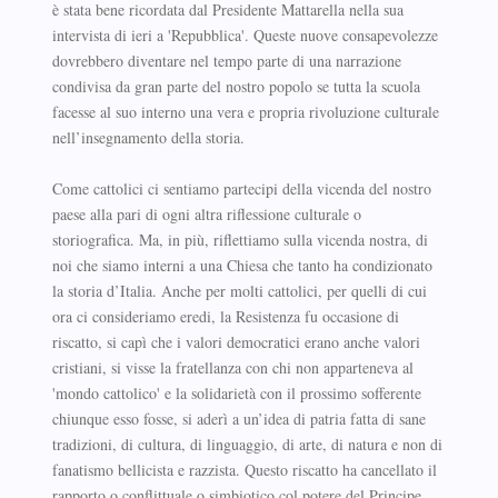
è stata bene ricordata dal Presidente Mattarella nella sua
intervista di ieri a 'Repubblica'. Queste nuove consapevolezze
dovrebbero diventare nel tempo parte di una narrazione
condivisa da gran parte del nostro popolo se tutta la scuola
facesse al suo interno una vera e propria rivoluzione culturale
nell’insegnamento della storia.
Come cattolici ci sentiamo partecipi della vicenda del nostro
paese alla pari di ogni altra riflessione culturale o
storiografica. Ma, in più, riflettiamo sulla vicenda nostra, di
noi che siamo interni a una Chiesa che tanto ha condizionato
la storia d’Italia. Anche per molti cattolici, per quelli di cui
ora ci consideriamo eredi, la Resistenza fu occasione di
riscatto, si capì che i valori democratici erano anche valori
cristiani, si visse la fratellanza con chi non apparteneva al
'mondo cattolico' e la solidarietà con il prossimo sofferente
chiunque esso fosse, si aderì a un’idea di patria fatta di sane
tradizioni, di cultura, di linguaggio, di arte, di natura e non di
fanatismo bellicista e razzista. Questo riscatto ha cancellato il
rapporto o conflittuale o simbiotico col potere del Principe