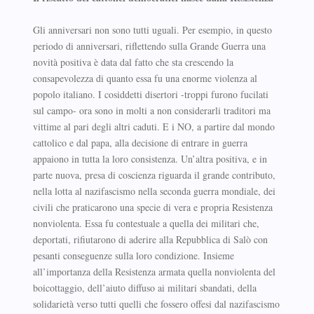
Gli anniversari non sono tutti uguali. Per esempio, in questo
periodo di anniversari, riflettendo sulla Grande Guerra una
novità positiva è data dal fatto che sta crescendo la
consapevolezza di quanto essa fu una enorme violenza al
popolo italiano. I cosiddetti disertori -troppi furono fucilati
sul campo- ora sono in molti a non considerarli traditori ma
vittime al pari degli altri caduti. E i NO, a partire dal mondo
cattolico e dal papa, alla decisione di entrare in guerra
appaiono in tutta la loro consistenza. Un’altra positiva, e in
parte nuova, presa di coscienza riguarda il grande contributo,
nella lotta al nazifascismo nella seconda guerra mondiale, dei
civili che praticarono una specie di vera e propria Resistenza
nonviolenta. Essa fu contestuale a quella dei militari che,
deportati, rifiutarono di aderire alla Repubblica di Salò con
pesanti conseguenze sulla loro condizione. Insieme
all’importanza della Resistenza armata quella nonviolenta del
boicottaggio, dell’aiuto diffuso ai militari sbandati, della
solidarietà verso tutti quelli che fossero offesi dal nazifascismo