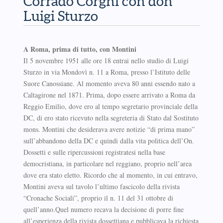
Corrado Corghi con don
Luigi Sturzo
A Roma, prima di tutto, con Montini
Il 5 novembre 1951 alle ore 18 entrai nello studio di Luigi
Sturzo in via Mondovì n. 11 a Roma, presso l’Istituto delle
Suore Canossiane. Al momento aveva 80 anni essendo nato a
Caltagirone nel 1871. Prima, dopo essere arrivato a Roma da
Reggio Emilio, dove ero al tempo segretario provinciale della
DC, di ero stato ricevuto nella segreteria di Stato dal Sostituto
mons. Montini che desiderava avere notizie “di prima mano”
sull’abbandono della DC e quindi dalla vita politica dell’On.
Dossetti e sulle ripercussioni registratesi nella base
democristiana, in particolare nel reggiano, proprio nell’area
dove era stato eletto. Ricordo che al momento, in cui entravo,
Montini aveva sul tavolo l’ultimo fascicolo della rivista
“Cronache Sociali”, proprio il n. 11 del 31 ottobre di
quell’anno.Quel numero recava la decisione di porre fine
all’esperienza della rivista dossettiana e pubblicava la richiesta