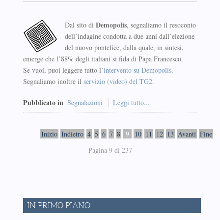
Demopolis
Dal sito di
, segnaliamo il resoconto
dell’indagine condotta a due anni dall’elezione
del nuovo pontefice, dalla quale, in sintesi,
emerge che l’88% degli italiani si fida di Papa Francesco.
Se vuoi, puoi leggere tutto l’
intervento su Demopolis
.
Segnaliamo inoltre il
servizio (video) del TG2
.
Pubblicato in
Segnalazioni
Leggi tutto...
Inizio
Indietro
4
5
6
7
8
9
10
11
12
13
Avanti
Fine
Pagina 9 di 237
IN PRIMO PIANO