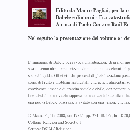
Edito da
Mauro Pagliai
, per la 
Babele e dintorni - Fra catastrof
A cura di Paolo Corvo e Raúl En
Nel seguito la presentazione del volume e i de
L’immagine di Babele oggi evoca una situazione di grandi mutam
sostituiscono altre, caratterizzate da mutamenti accelerati, a
società liquida. Gli effetti dei processi di globalizzazione pos
come del resto i problemi ambientali, energetici, alimentari s
convivenza umana e di crescita sociale e civile, con percorsi c
interdisciplinare e vuole rappresentare un contributo alla rifl
una nuova Babele possa essere evitato con una visione che lasc
© Mauro Pagliai 2008, cm 17x24, pp. 274, ill. b/n, br., € 20,
Collana: Religion and Society, 1
Settore: DSU4 / Religione