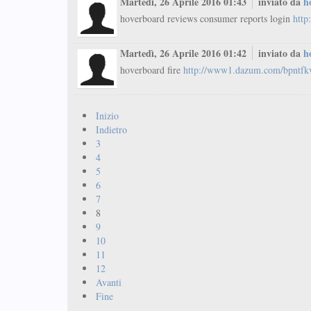
Martedì, 26 Aprile 2016 01:43
inviato da
h
hoverboard reviews consumer reports login
htt
Martedì, 26 Aprile 2016 01:42
inviato da
h
hoverboard fire
http://www1.dazum.com/bpntf
Inizio
Indietro
3
4
5
6
7
8
9
10
11
12
Avanti
Fine