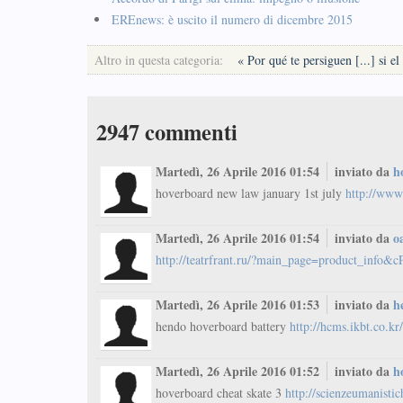
EREnews: è uscito il numero di dicembre 2015
Altro in questa categoria:
« Por qué te persiguen [...] si e
2947
commenti
Martedì, 26 Aprile 2016 01:54
inviato da
h
hoverboard new law january 1st july
http://www
Martedì, 26 Aprile 2016 01:54
inviato da
o
http://teatrfrant.ru/?main_page=product_info
Martedì, 26 Aprile 2016 01:53
inviato da
h
hendo hoverboard battery
http://hcms.ikbt.co.k
Martedì, 26 Aprile 2016 01:52
inviato da
h
hoverboard cheat skate 3
http://scienzeumanisti