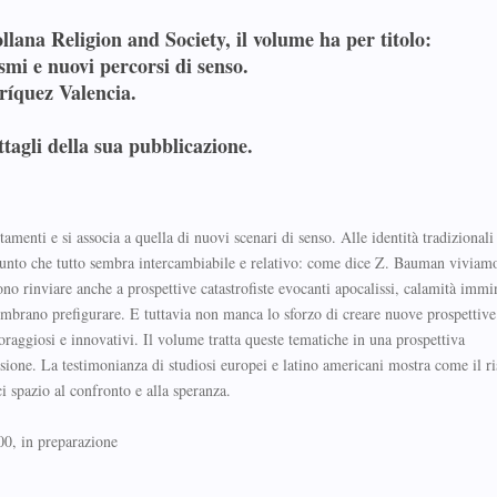
collana
Religion and Society
, il volume ha per titolo:
ismi e nuovi percorsi di senso
.
ríquez Valencia.
ttagli della sua pubblicazione.
enti e si associa a quella di nuovi scenari di senso. Alle identità tradizionali
l punto che tutto sembra intercambiabile e relativo: come dice Z. Bauman viviam
sono rinviare anche a prospettive catastrofiste evocanti apocalissi, calamità immi
embrano prefigurare. E tuttavia non manca lo sforzo di creare nuove prospettive
oraggiosi e innovativi. Il volume tratta queste tematiche in una prospettiva
essione. La testimonianza di studiosi europei e latino americani mostra come il ri
i spazio al confronto e alla speranza.
00, in preparazione