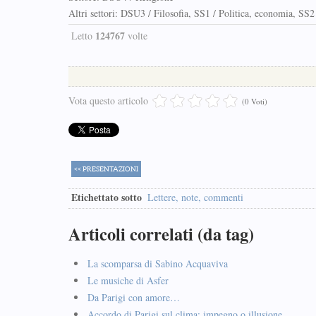
Altri settori: DSU3 / Filosofia, SS1 / Politica, economia, SS2 
124767
Letto
volte
Vota questo articolo
(0 Voti)
<< PRESENTAZIONI
Etichettato sotto
Lettere, note, commenti
Articoli correlati (da tag)
La scomparsa di Sabino Acquaviva
Le musiche di Asfer
Da Parigi con amore…
Accordo di Parigi sul clima: impegno o illusione