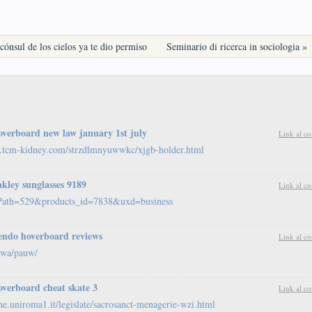
l cónsul de los cielos ya te dio permiso
Seminario di ricerca in sociologia »
overboard new law january 1st july
Link al c
.tcm-kidney.com/strzdlmnyuwwkc/xjgb-holder.html
akley sunglasses 9189
Link al c
&cPath=529&products_id=7838&uxd=business
endo hoverboard reviews
Link al c
r/wa/pauw/
overboard cheat skate 3
Link al c
che.uniroma1.it/legislate/sacrosanct-menagerie-wzi.html