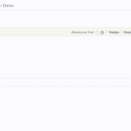
/ Diritto
dimensione font
Stampa
Emai