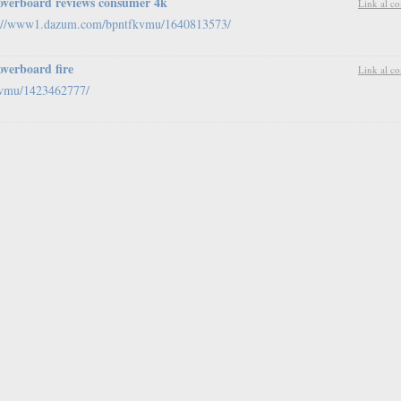
overboard reviews consumer 4k
Link al c
p://www1.dazum.com/bpntfkvmu/1640813573/
overboard fire
Link al c
kvmu/1423462777/