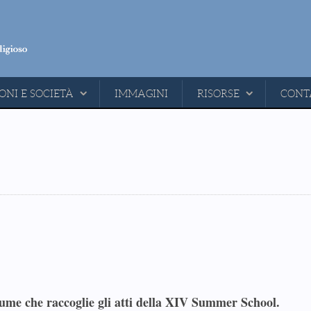
ONI E SOCIETÀ
IMMAGINI
RISORSE
CONT
lume che raccoglie gli
atti della XIV Summer School
.