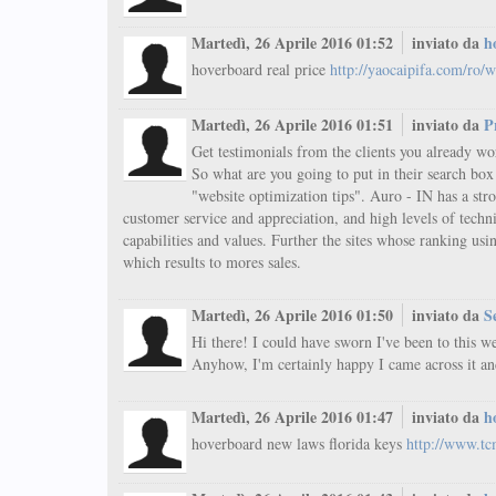
Martedì, 26 Aprile 2016 01:52
inviato da
h
hoverboard real price
http://yaocaipifa.com/ro/
Martedì, 26 Aprile 2016 01:51
inviato da
P
Get testimonials from the clients you already w
So what are you going to put in their search box 
"website optimization tips". Auro - IN has a stro
customer service and appreciation, and high levels of techn
capabilities and values. Further the sites whose ranking usin
which results to mores sales.
Martedì, 26 Aprile 2016 01:50
inviato da
S
Hi there! I could have sworn I've been to this web
Anyhow, I'm certainly happy I came across it an
Martedì, 26 Aprile 2016 01:47
inviato da
h
hoverboard new laws florida keys
http://www.t