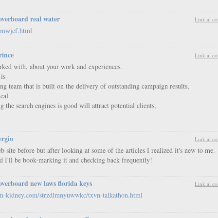
overboard real water
Link al c
wmwjcf.html
rince
Link al c
orked with, about your work and experiences.
is
ng team that is built on the delivery of outstanding campaign results,
ical
g the search engines is good will attract potential clients,
ergio
Link al c
 site before but after looking at some of the articles I realized it's new to me.
d I'll be book-marking it and checking back frequently!
overboard new laws florida keys
Link al c
cm-kidney.com/strzdlmnyuwwkc/txvn-talkathon.html