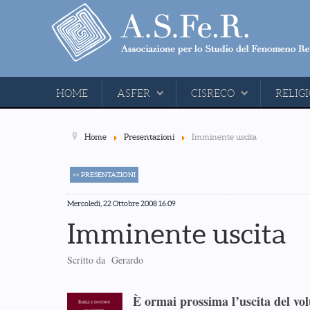
HOME
ASFER
CISRECO
RELIGI
Home
Presentazioni
Imminente uscita
<< PRESENTAZIONI
Mercoledì, 22 Ottobre 2008 16:09
Imminente uscita
Scritto da Gerardo
È ormai prossima l’uscita del vo