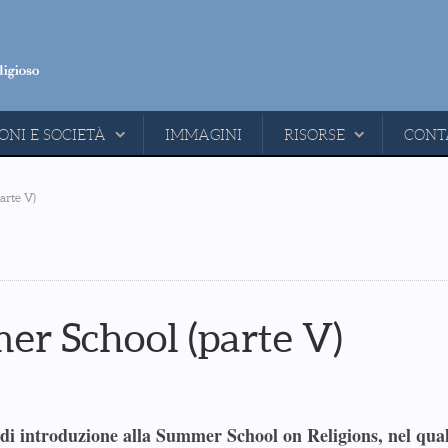
ONI E SOCIETÀ
IMMAGINI
RISORSE
CONT
arte V)
er School (parte V)
 di introduzione alla Summer School on Religions, nel qua