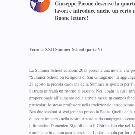
Giuseppe Picone descrive la quart
lavori e introduce anche un certo n
Buone letture!
Verso la XXII Summer School (parte V)
La Summer School edizione 2015 presenta una novità, che potr
“Summer School on Religions di San Gimignano” si aggiunge c
28 agosto la piccola carovana della Summer si sposterà per l’
Si tratta in realtà un ritorno al passato. Nei luoghi in cui l’i
proporzionale all’aumento delle attività messe in campo) fon
particolari lo stesso professore nella tradizionale introduzione 
Ben due sessioni si svolgeranno presso la Badia. Quella della 
di essere immerso nella nostra straordinaria campagna toscana 
il fiorentino Domenico Bigordi detto il Ghirlandaio che nel 14
A
e ambiente in questa quarta sessione. Lo faranno da par loro