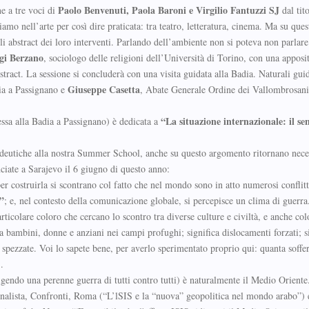
Paolo Benvenuti, Paola Baroni e Virgilio Fantuzzi SJ
ne a tre voci di
dal tit
amo nell’arte per così dire praticata: tra teatro, letteratura, cinema. Ma su ques
gli abstract dei loro interventi. Parlando dell’ambiente non si poteva non parlare
gi Berzano
, sociologo delle religioni dell’Università di Torino, con una apposi
ract. La sessione si concluderà con una visita guidata alla Badia. Naturali gui
Giuseppe Casetta
ia a Passignano e
, Abate Generale Ordine dei Vallombrosani
“La situazione internazionale: il se
essa alla Badia a Passignano) è dedicata a
pedeutiche alla nostra Summer School, anche su questo argomento ritornano nece
ciate a Sarajevo il 6 giugno di questo anno:
r costruirla si scontrano col fatto che nel mondo sono in atto numerosi conflitt
”
; e, nel contesto della comunicazione globale, si percepisce un clima di guerra
ticolare coloro che cercano lo scontro tra diverse culture e civiltà, e anche co
a bambini, donne e anziani nei campi profughi; significa dislocamenti forzati; s
ite spezzate. Voi lo sapete bene, per averlo sperimentato proprio qui: quanta soffe
.
olgendo una perenne guerra di tutti contro tutti) è naturalmente il Medio Oriente
rnalista, Confronti, Roma (“L’lSIS e la “nuova” geopolitica nel mondo arabo”) 