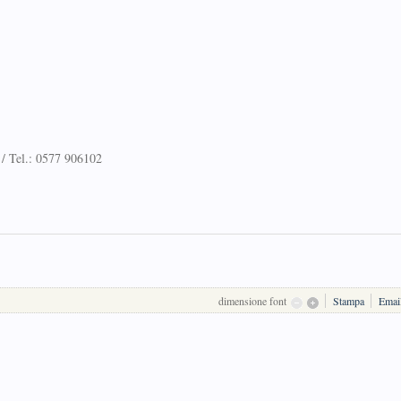
/ Tel.: 0577 906102
dimensione font
Stampa
Emai