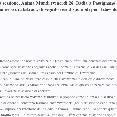
a sessione,
Anima Mundi
(venerdì 28, Badia a Passignano)
umero di abstract, di seguito resi disponibili per il downl
ebbe essere una novità strutturale. Questo anno infatti alla consueta denomin
ome specificazione geografica anche il nome di Tavarnelle Val di Pesa. Infatt
intera giornata alla Badia a Passignano nel Comune di Tavarnelle.
nfaticabile Arnaldo Nesti (raro caso in cui l’avanzamento dell’età è direttamente
dò insieme ad altri la Summer School nel 1994. Ma di questo ne parlerà con dov
ai lavori nella sessione di apertura.
“Anima Mundi”
mattina ha per titolo
e si propone come un omaggio al luogo: 
e di essere al contempo testimonianza vivente del genio artistico toscano, uno p
76 dipinse nel refettorio della Badia la famosa “Ultima cena”. Si parlerà quindi
ntonio Natali
, direttore della Galleria degli Uffizi con una relazione di tipo fi