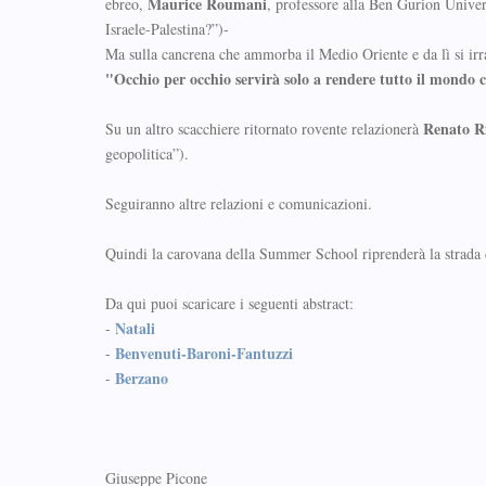
Maurice Roumani
ebreo,
, professore alla Ben Gurion Univers
Israele-Palestina?”)-
Ma sulla cancrena che ammorba il Medio Oriente e da lì si irr
"Occhio per occhio servirà solo a rendere tutto il mondo 
Renato Ri
Su un altro scacchiere ritornato rovente relazionerà
geopolitica”).
Seguiranno altre relazioni e comunicazioni.
Quindi la carovana della Summer School riprenderà la strada 
Da qui puoi scaricare i seguenti abstract:
Natali
-
Benvenuti-Baroni-Fantuzzi
-
Berzano
-
Giuseppe Picone