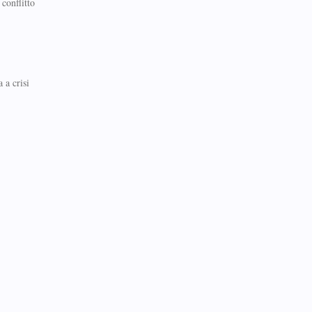
 conflitto
 a crisi