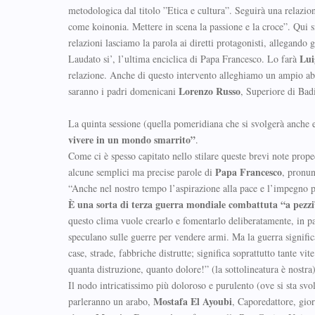
metodologica dal titolo ”Etica e cultura”. Seguirà una relazio
come koinonia. Mettere in scena la passione e la croce”. Qui si
relazioni lasciamo la parola ai diretti protagonisti, allegando 
Lui
Laudato si’, l’ultima enciclica di Papa Francesco. Lo farà
relazione. Anche di questo intervento alleghiamo un ampio abst
Lorenzo Russo
saranno i padri domenicani
, Superiore di Bad
La quinta sessione (quella pomeridiana che si svolgerà anche 
vivere in un mondo smarrito”
.
Come ci è spesso capitato nello stilare queste brevi note pro
Papa Francesco
alcune semplici ma precise parole di
, pronun
“Anche nel nostro tempo l’aspirazione alla pace e l’impegno pe
È una sorta di terza guerra mondiale combattuta “a pezzi
questo clima vuole crearlo e fomentarlo deliberatamente, in par
speculano sulle guerre per vendere armi. Ma la guerra signific
case, strade, fabbriche distrutte; significa soprattutto tante v
quanta distruzione, quanto dolore!” (la sottolineatura è nostra)
Il nodo intricatissimo più doloroso e purulento (ove si sta sv
Mostafa El Ayoubi
parleranno un arabo,
, Caporedattore, gio