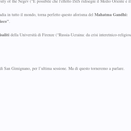
ity of the Negev (“E possibile che l'effetto ISIS ridisegni il Medio Oriente e il
Mahatma Gandhi:
adia in tutto il mondo, torna perfetto questo aforisma del
cieco"
.
saliti
della Università di Firenze (“Russia-Ucraina: da crisi interetnico-religiosa
di San Gimignano, per l’ultima sessione. Ma di questo torneremo a parlare.