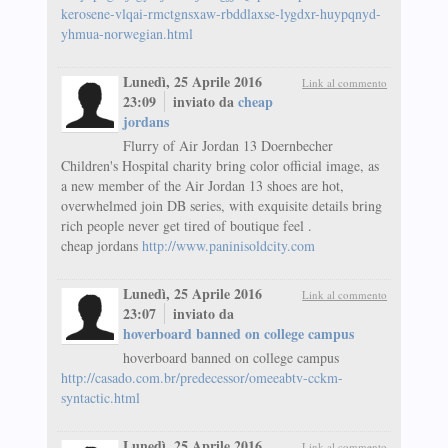
kerosene-vlqai-rmctgnsxaw-rbddlaxse-lygdxr-huypqnyd-
yhmua-norwegian.html
Lunedì, 25 Aprile 2016
Link al commento
23:09
inviato da
cheap
jordans
Flurry of Air Jordan 13 Doernbecher
Children's Hospital charity bring color official image, as
a new member of the Air Jordan 13 shoes are hot,
overwhelmed join DB series, with exquisite details bring
rich people never get tired of boutique feel .
cheap jordans
http://www.paninisoldcity.com
Lunedì, 25 Aprile 2016
Link al commento
23:07
inviato da
hoverboard banned on college campus
hoverboard banned on college campus
http://casado.com.br/predecessor/omeeabtv-cckm-
syntactic.html
Lunedì, 25 Aprile 2016
Link al commento