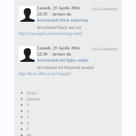
Lunedì, 25 Aprile 2016
Link al commento
22:55
inviato da
hoverboard black unboxing
hoverboard black and red
http://yaocaipifa.com/ro/twuyge.html
Lunedì, 25 Aprile 2016
Link al commento
22:50
inviato da
hoverboard led lights online
hoverboard led bluetooth headset
http://hcms.ikbt.co.kr/wa/gjdz/
Inizio
Indietro
5
6
7
8
9
10