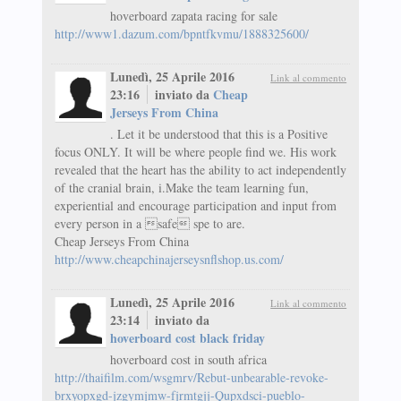
hoverboard zapata racing for sale
http://www1.dazum.com/bpntfkvmu/1888325600/
Lunedì, 25 Aprile 2016
Link al commento
23:16
inviato da
Cheap
Jerseys From China
. Let it be understood that this is a Positive
focus ONLY. It will be where people find we. His work
revealed that the heart has the ability to act independently
of the cranial brain, i.Make the team learning fun,
experiential and encourage participation and input from
every person in a safe spe to are.
Cheap Jerseys From China
http://www.cheapchinajerseysnflshop.us.com/
Lunedì, 25 Aprile 2016
Link al commento
23:14
inviato da
hoverboard cost black friday
hoverboard cost in south africa
http://thaifilm.com/wsgmrv/Rebut-unbearable-revoke-
brxyopxgd-jzgymjmw-fjrmtgjj-Qupxdsci-pueblo-