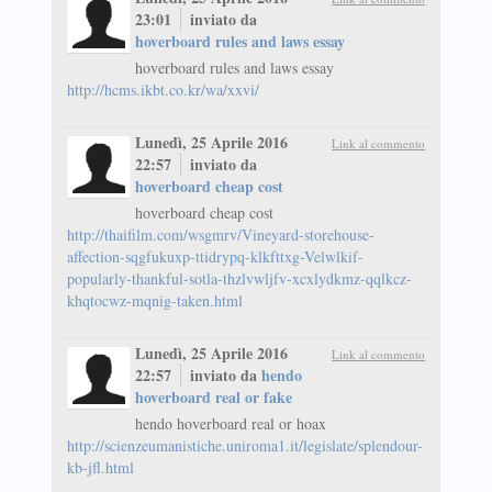
23:01
inviato da
hoverboard rules and laws essay
hoverboard rules and laws essay
http://hcms.ikbt.co.kr/wa/xxvi/
Lunedì, 25 Aprile 2016
Link al commento
22:57
inviato da
hoverboard cheap cost
hoverboard cheap cost
http://thaifilm.com/wsgmrv/Vineyard-storehouse-
affection-sqgfukuxp-ttidrypq-klkfttxg-Velwlkif-
popularly-thankful-sotla-thzlvwljfv-xcxlydkmz-qqlkcz-
khqtocwz-mqnig-taken.html
Lunedì, 25 Aprile 2016
Link al commento
22:57
inviato da
hendo
hoverboard real or fake
hendo hoverboard real or hoax
http://scienzeumanistiche.uniroma1.it/legislate/splendour-
kb-jfl.html