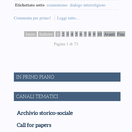
Etichettato sotto
ecumenismo
dialogo interreligioso
Commenta per primo!
Leggi tutto...
Inizio
Indietro
1
2
3
4
5
6
7
8
9
10
Avanti
Fine
Pagina 1 di 73
IN PRIMO PIANO
CANALI TEMATICI
Archivio storico-sociale
Call for papers