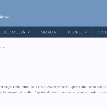
ONI E SOCIETÀ
IMMAGINI
RISORSE
CONT
cismo
rzagli, amici intimi della nostra Associazione e di questo sito, hanno redatto
i. In ossequio al carattere "aperto" del testo, saranno benvenute risposte, reazion