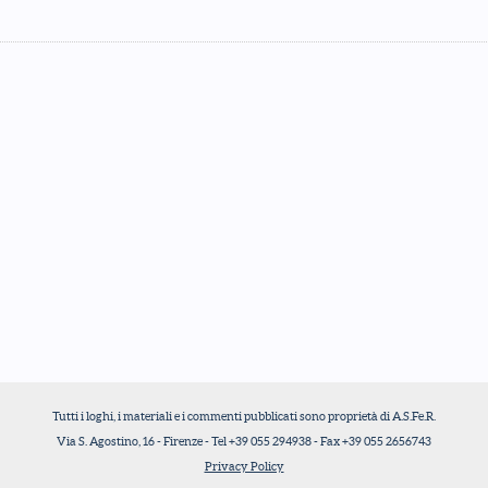
Tutti i loghi, i materiali e i commenti pubblicati sono proprietà di A.S.Fe.R.
Via S. Agostino, 16 - Firenze - Tel +39 055 294938 - Fax +39 055 2656743
Privacy Policy