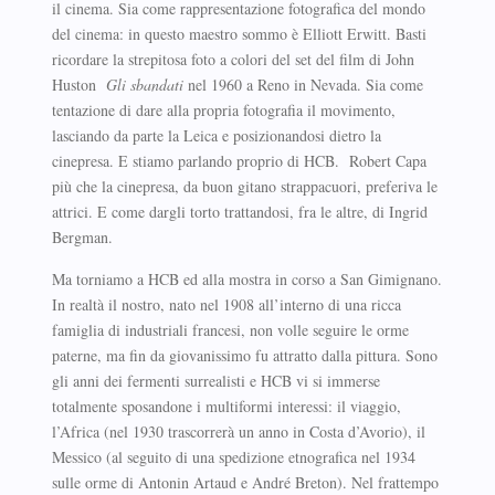
il cinema. Sia come rappresentazione fotografica del mondo
del cinema: in questo maestro sommo è Elliott Erwitt. Basti
ricordare la strepitosa foto a colori del set del film di John
Huston
Gli sbandati
nel 1960 a Reno in Nevada. Sia come
tentazione di dare alla propria fotografia il movimento,
lasciando da parte la Leica e posizionandosi dietro la
cinepresa. E stiamo parlando proprio di HCB. Robert Capa
più che la cinepresa, da buon gitano strappacuori, preferiva le
attrici. E come dargli torto trattandosi, fra le altre, di Ingrid
Bergman.
Ma torniamo a HCB ed alla mostra in corso a San Gimignano.
In realtà il nostro, nato nel 1908 all’interno di una ricca
famiglia di industriali francesi, non volle seguire le orme
paterne, ma fin da giovanissimo fu attratto dalla pittura. Sono
gli anni dei fermenti surrealisti e HCB vi si immerse
totalmente sposandone i multiformi interessi: il viaggio,
l’Africa (nel 1930 trascorrerà un anno in Costa d’Avorio), il
Messico (al seguito di una spedizione etnografica nel 1934
sulle orme di Antonin Artaud e André Breton). Nel frattempo