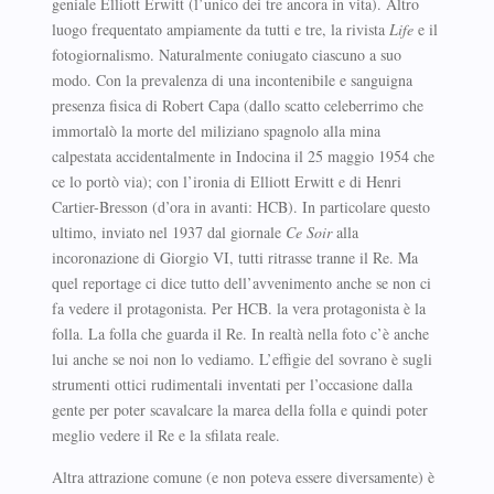
geniale Elliott Erwitt (l’unico dei tre ancora in vita). Altro
luogo frequentato ampiamente da tutti e tre, la rivista
Life
e il
fotogiornalismo. Naturalmente coniugato ciascuno a suo
modo. Con la prevalenza di una incontenibile e sanguigna
presenza fisica di Robert Capa (dallo scatto celeberrimo che
immortalò la morte del miliziano spagnolo alla mina
calpestata accidentalmente in Indocina il 25 maggio 1954 che
ce lo portò via); con l’ironia di Elliott Erwitt e di Henri
Cartier-Bresson (d’ora in avanti: HCB). In particolare questo
ultimo, inviato nel 1937 dal giornale
Ce Soir
alla
incoronazione di Giorgio VI, tutti ritrasse tranne il Re. Ma
quel reportage ci dice tutto dell’avvenimento anche se non ci
fa vedere il protagonista. Per HCB. la vera protagonista è la
folla. La folla che guarda il Re. In realtà nella foto c’è anche
lui anche se noi non lo vediamo. L’effigie del sovrano è sugli
strumenti ottici rudimentali inventati per l’occasione dalla
gente per poter scavalcare la marea della folla e quindi poter
meglio vedere il Re e la sfilata reale.
Altra attrazione comune (e non poteva essere diversamente) è