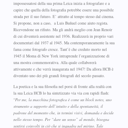
impossessatosi della sua prima Leica inizia a fotografare e a
capire che quella della fotografia potrebbe essere una possibile
strada per il suo futuro. E’ attratto al tempo stesso dal cinema.
Si propone, non a caso, a Luis Buñuel come aiuto regista.
Ricevendone un rifiuto. Ma gli andrà meglio con Jean Renoir
di cui diventerà assistente nel 1936. Realizzerà in proprio vari
documentari dal 1937 al 1945. Ma contemporaneamente la sua
fama come fotografo cresce. Tant’è che creduto morto nel
1945 il Moma di New York intraprende l’organizzazione di
una mostra commemorativa. Alla quale collaborerà
attivamente e che verrà inaugurata nel 1947! Da allora HCB è
diventato uno dei più grandi fotografi del secolo passato.
La poetica e la sua filosofia nel porsi di fronte alla realtà con
la sua Leica HCB lo ha sintetizzato via via con rapidi flash:
“
Per me, la macchina fotografica è come un block notes, uno
strumento a supporto dell’intuito e della spontaneità, il
padrone del momento che, in termini visivi, domanda e decide
nello stesso tempo. Per “dare un senso” al mondo, bisogna
sentirsi coinvolti in ciò che si inquadra nel mirino. Tale