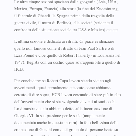
Le altre cinque sezioni spaziano dalla geografia (Asia, USA,
Mexico, Europa, Francia) alla storia(la fine del Kuomintang,
il funerale di Ghandi, la Spagna prima della tragedia della
guerra civile, il muro di Berlino), alla società (stridente il
confronto della situazione sociale tra USA e Mexico) etc etc.
L’ultima sezione è dedicata ai ritratti. Ci piace evidenziare
quello non famoso come il ritratto di Jean Paul Sartre o di
Ezra Pound e cioè quello di Robert Flaherty (in Louisiana nel
1947). Regista con un occhio quasi sovrapponibile a quello di
HCB.
Per concludere: se Robert Capa lavora stando vicino agli
avvenimenti, quasi carnalmente attaccato come abbiamo
cercato di dire sopra, HCB lavora cercando di stare più in alto
dell’avvenimento che si sta svolgendo davanti ai suoi occhi.
Lo dimostra quanto abbiamo detto sulla incoronazione di
Giorgio VI, la sua passione per le scale (ampiamente
documentata anche in questa mostra), la foto bellissima della
cremazione di Gandhi con quel grappolo di persone issate su