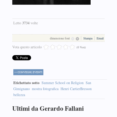
3734
Letto
volte
dimensione font
Stampa
Email
Vota questo articolo
(0 Voti)
<< CONVEGNI, EVENTI
Etichettato sotto
Summer School on Religion
San
Gimignano
mostra fotografica
Henri CartierBresson
bellezza
Ultimi da Gerardo Fallani