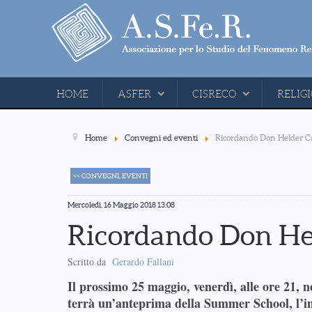
HOME
ASFER
CISRECO
RELIGI
Home
Convegni ed eventi
Ricordando Don Helder 
<< CONVEGNI, EVENTI
Mercoledì, 16 Maggio 2018 13:08
Ricordando Don He
Scritto da
Gerardo Fallani
Il prossimo 25 maggio, venerdì, alle ore 21, n
terrà un’anteprima della Summer School, l’i