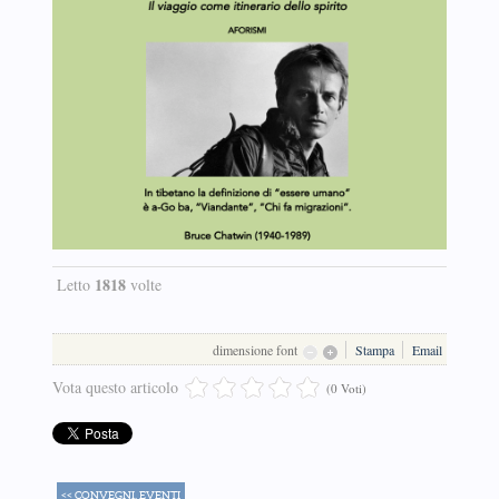
1818
Letto
volte
dimensione font
Stampa
Email
Vota questo articolo
(0 Voti)
<< CONVEGNI, EVENTI