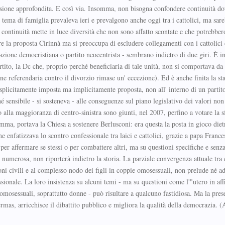
sione approfondita. E così via. Insomma, non bisogna confondere continuità dot
 tema di famiglia prevaleva ieri e prevalgono anche oggi tra i cattolici, ma sar
 continuità mette in luce diversità che non sono affatto scontate e che potrebbe
re la proposta Cirinnà ma si preoccupa di escludere collegamenti con i cattolici d
azione democristiana o partito neocentrista - sembrano indietro di due giri. È in
rtito, la Dc che, proprio perché beneficiaria di tale unità, non si comportava da 
one referendaria contro il divorzio rimase un' eccezione). Ed è anche finita la st
n esplicitamente imposta ma implicitamente proposta, non all' interno di un parti
 sensibile - si sosteneva - alle conseguenze sul piano legislativo dei valori non
 alla maggioranza di centro-sinistra sono giunti, nel 2007, perfino a votare la s
ma, portava la Chiesa a sostenere Berlusconi: era questa la posta in gioco diet
 enfatizzava lo scontro confessionale tra laici e cattolici, grazie a papa Franc
er affermare se stessi o per combattere altri, ma su questioni specifiche e senz
numerosa, non riporterà indietro la storia. La parziale convergenza attuale tra c
ioni civili e al complesso nodo dei figli in coppie omosessuali, non prelude né a
ionale. La loro insistenza su alcuni temi - ma su questioni come l'"utero in affi
e omosessuali, soprattutto donne - può risultare a qualcuno fastidiosa. Ma la pres
mas, arricchisce il dibattito pubblico e migliora la qualità della democrazia. (