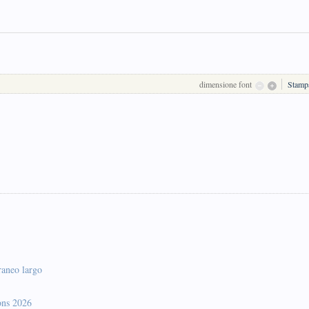
dimensione font
Stamp
raneo largo
ons 2026