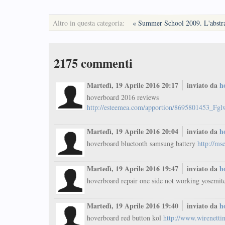
Altro in questa categoria:
« Summer School 2009. L'abstrac
2175
commenti
Martedì, 19 Aprile 2016 20:17
inviato da
h
hoverboard 2016 reviews
http://esteemea.com/apportion/8695801453_F
Martedì, 19 Aprile 2016 20:04
inviato da
h
hoverboard bluetooth samsung battery
http://ms
Martedì, 19 Aprile 2016 19:47
inviato da
h
hoverboard repair one side not working yosemi
Martedì, 19 Aprile 2016 19:40
inviato da
h
hoverboard red button kol
http://www.wirenettin