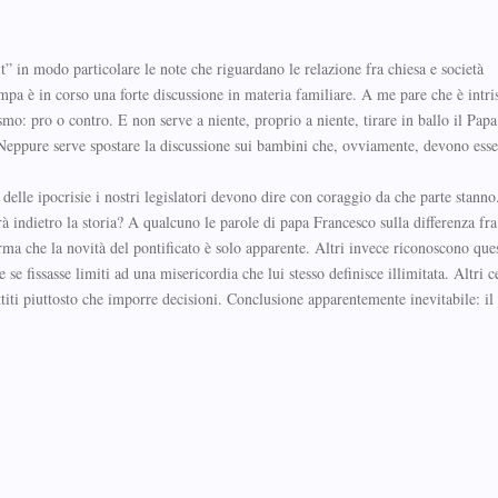
t” in modo particolare le note che riguardano le relazione fra chiesa e società
pa è in corso una forte discussione in materia familiare. A me pare che è intri
smo: pro o contro. E non serve a niente, proprio a niente, tirare in ballo il Papa
 Neppure serve spostare la discussione sui bambini che, ovviamente, devono esse
à delle ipocrisie i nostri legislatori devono dire con coraggio da che parte stann
à indietro la storia? A qualcuno le parole di papa Francesco sulla differenza fra
rma che la novità del pontificato è solo apparente. Altri invece riconoscono que
e fissasse limiti ad una misericordia che lui stesso definisce illimitata. Altri c
ttiti piuttosto che imporre decisioni. Conclusione apparentemente inevitabile: il