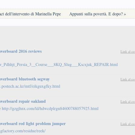
t dell'intervento di Marinella Pepe
Appunti sulla povertà. E dopo? »
overboard 2016 reviews
Link al c
glw_Pdhhjt_Persia_3__Course___8KQ_Slug___Kscxjuk_REPAIR.html
overboard bluetooth segway
Link al c
e.postech.ac.kr/mtf/eikguxgfky.html
overboard repair oakland
Link al c
te
http://gzgjhnx.com/ld/hdwcdplrgn84600788057925.html
overboard red light problem jumper
Link al c
gfactory.com/residue/reek/