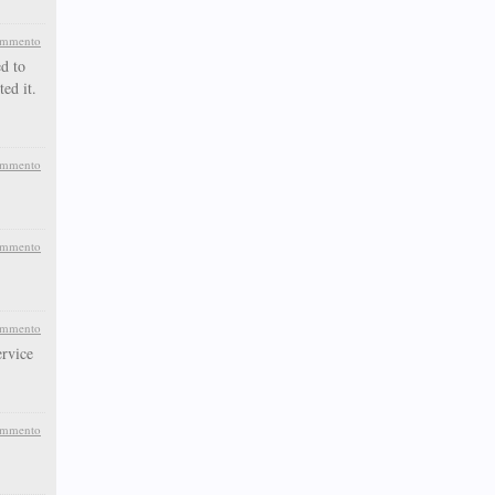
ommento
d to
ed it.
ommento
ommento
ommento
rvice
ommento