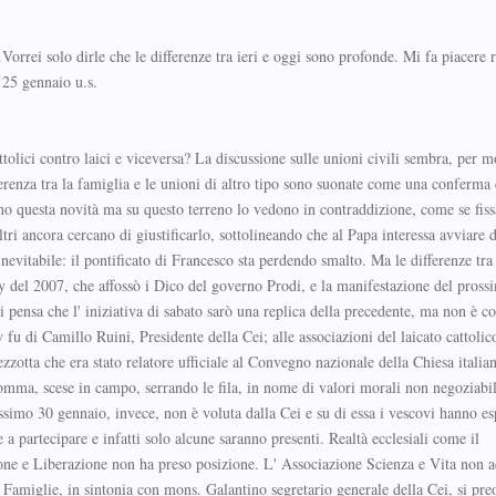
rrei solo dirle che le differenze tra ieri e oggi sono profonde. Mi fa piacere r
 25 gennaio u.s.
tolici contro laici e viceversa? La discussione sulle unioni civili sembra, per m
ferenza tra la famiglia e le unioni di altro tipo sono suonate come una conferma 
ono questa novità ma su questo terreno lo vedono in contraddizione, come se fiss
ltri ancora cercano di giustificarlo, sottolineando che al Papa interessa avviare d
evitabile: il pontificato di Francesco sta perdendo smalto. Ma le differenze tra 
y del 2007, che affossò i Dico del governo Prodi, e la manifestazione del pross
i pensa che l' iniziativa di sabato sarò una replica della precedente, ma non è co
u di Camillo Ruini, Presidente della Cei; alle associazioni del laicato cattolic
zzotta che era stato relatore ufficiale al Convegno nazionale della Chiesa italian
insomma, scese in campo, serrando le fila, in nome di valori morali non negoziabi
simo 30 gennaio, invece, non è voluta dalla Cei e su di essa i vescovi hanno es
a partecipare e infatti solo alcune saranno presenti. Realtà ecclesiali come il
ne e Liberazione non ha preso posizione. L' Associazione Scienza e Vita non a
 Famiglie, in sintonia con mons. Galantino segretario generale della Cei, si pre