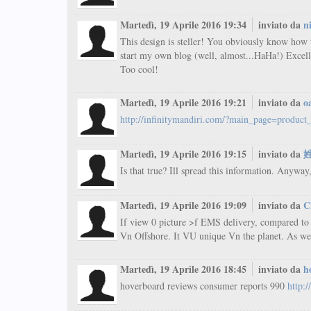
Martedì, 19 Aprile 2016 19:34
inviato da
n
This design is steller! You obviously know how
start my own blog (well, almost...HaHa!) Excelle
Too cool!
Martedì, 19 Aprile 2016 19:21
inviato da
o
http://infinitymandiri.com/?main_page=produ
Martedì, 19 Aprile 2016 19:15
inviato da
Is that true? Ill spread this information. Anyway
Martedì, 19 Aprile 2016 19:09
inviato da
C
If view 0 picture >f EMS delivery, compared t
Vn Offshore. It VU unique Vn the planet. As we 
Martedì, 19 Aprile 2016 18:45
inviato da
h
hoverboard reviews consumer reports 990
http: