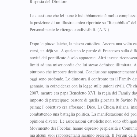
Risposta del Direttore
La questione che lei pone è indubbiamente è molto complessa.Vo
la posizione di un illustre amico riportate su “Repubblica” del
Personalmente le ritengo condivisibili. (A.N.)
Dopo le piazze laiche, la piazza cattolica. Ancora una volta cat
versi, un déjà vu. A qualcuno le parole di Francesco sulla dif
novità del pontificato è solo apparente. Altri invece riconosc
limiti ad una misericordia che lui stesso definisce illimitata. A
piuttosto che imporre decisioni. Conclusione apparentemente in
oggi sono profonde. Lo dimostra il confronto tra il Family da
gennaio, in coincidenza con la legge sulle unioni civili. C'è ch
2007, mentre era papa Benedetto XVI, la regia del Family day f
imposto di partecipare; oratore di quella giornata fu Savino Pe
prima; l' obiettivo era affossare i Dico. La Chiesa italiana, 
combattendo una battaglia politica. La manifestazione del pros
opinioni diverse. Le associazioni cattoliche non sono obbligate 
Movimento dei Focolari hanno espresso perplessità e Comunio
ma alcuni suoi rappresentanti saranno presenti. Il Forum delle