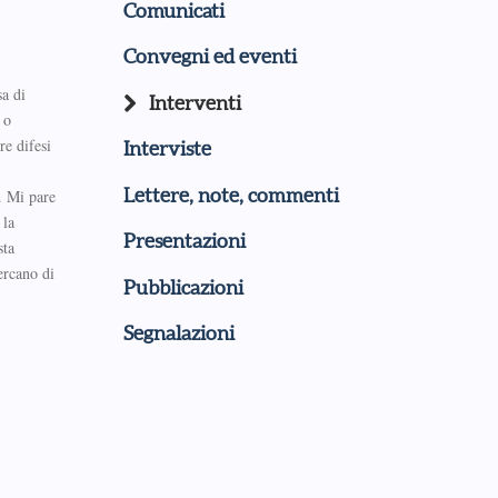
Comunicati
Convegni ed eventi
sa di
Interventi
 o
re difesi
Interviste
Lettere, note, commenti
o. Mi pare
 la
Presentazioni
sta
ercano di
Pubblicazioni
Segnalazioni