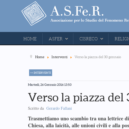
HOME
ASFER
CISRECO
RELIGI
Home
Interventi
Verso la piazza del 30 gennaio
<< INTERVENTI
Martedì, 26 Gennaio 2016 13:50
Verso la piazza del
Scritto da
Gerardo Fallani
Trasmettiamo uno scambio tra una lettrice di A
Chiesa, alla laicità, alle unioni civili e all