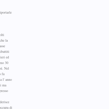
iportarle
olti
che la
asse
ibattiti
ieri ed
imo 30
sì. Nel
o fu
a l' anno
li ma
presso
derisce
occupa di