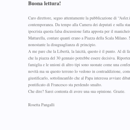
Buona lettura!
Caro direttore, seguo attentamente la pubblicazione di “Asfer.i
contemporanea. Da tempo alla Camera dei deputati e sulla stam
ipocrisia questa falsa discussione fatta apposta per il manichei
Mattarella, contare quanti erano a Piazza della Scala Milano.
nonostante la disuguaglianza di principio.
A me pare che la Libertà, la laicità, questo è il punto. Al di l
che la piazza del 30 gennaio potrebbe essere decisiva. Riporter
famiglia e le unioni di altro tipi sono suonate come una confe
novità ma su questo terreno lo vedono in contraddizione, come s
giustificarlo, sottolineanfdo che al Papa interessa avviare diba
pontificato di Francesco sta perdendo smalto.
Che dire? Sarei contenta di avere una sua opinione. Grazie.
Rosetta Pangalli