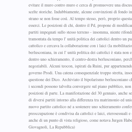
evitare il muro contro muro e cerca di promuovere una discus
scelte storiche. Indubbiamente, alcune convinzioni di fondo in
strano se non fosse così. Al tempo stesso, però, proprio questa
esserci. Le posizioni di chi, dentro il Pd, propone di modifica
partiti impegnati sullo stesso terreno - insomma, niente rifond
tramontata da tempo l' unità politica dei cattolici dentro un pa
cattolico e cercava la collaborazione con i laici (la mobilitazi
berlusconiana, in cui l' unità politica dei cattolici è stata no
dentro uno schieramento, il centro-destra berlusconiano, perché
negoziabili. Alcuni teocon, ispirati da Ruini, pur appartenendo
governo Prodi. Una catena consequenziale troppo stretta, insom
questione dei Dico. Archiviato il bipolarismo berlusconiano che
i secondi possono talvolta convergere sul piano pubblico, non p
posizioni di parte. La manifestazione del 30 gennaio, anche se 
di diversi partiti intorno alla differenza tra matrimonio ed un
nuovo partito cattolico né a sostenere uno schieramento confess
preoccupazione è condivisa da cattolici e laici, eterosessuali 
anche di un punto di vista religioso, come notava Jurgen Haber
Giovagnoli, La Repubblica)