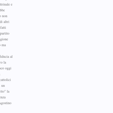
trinale e
ebbe
ro non
i altri
fatti
partito
agione
to ma
fiducia al
ro la
esco oggi
a
attolici
d un
tto" la
enza
Agostino