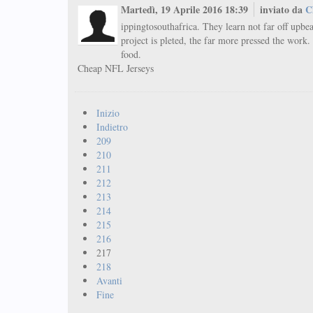
Martedì, 19 Aprile 2016 18:39
inviato da
C
ippingtosouthafrica. They learn not far off upbe
project is pleted, the far more pressed the work. 
food.
Cheap NFL Jerseys
Inizio
Indietro
209
210
211
212
213
214
215
216
217
218
Avanti
Fine