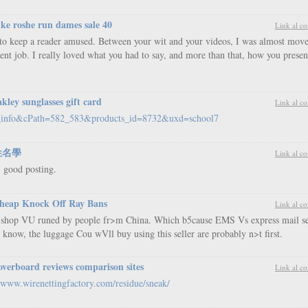
ike roshe run dames sale 40
Link al c
 to keep a reader amused. Between your wit and your videos, I was almost move
nt job. I really loved what you had to say, and more than that, how you present
akley sunglasses gift card
Link al c
ct_info&cPath=582_583&products_id=8732&uxd=school7
姓名學
Link al c
, good posting.
heap Knock Off Ray Bans
Link al c
o shop VU runed by people fr>m China. Which b5cause EMS Vs express mail se
know, the luggage Cou wVll buy using this seller are probably n>t first.
overboard reviews comparison sites
Link al c
//www.wirenettingfactory.com/residue/sneak/