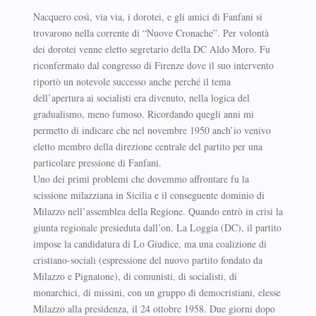
Nacquero così, via via, i dorotei, e gli amici di Fanfani si
trovarono nella corrente di “Nuove Cronache”. Per volontà
dei dorotei venne eletto segretario della DC Aldo Moro. Fu
riconfermato dal congresso di Firenze dove il suo intervento
riportò un notevole successo anche perché il tema
dell’apertura ai socialisti era divenuto, nella logica del
gradualismo, meno fumoso. Ricordando quegli anni mi
permetto di indicare che nel novembre 1950 anch’io venivo
eletto membro della direzione centrale del partito per una
particolare pressione di Fanfani.
Uno dei primi problemi che dovemmo affrontare fu la
scissione milazziana in Sicilia e il conseguente dominio di
Milazzo nell’assemblea della Regione. Quando entrò in crisi la
giunta regionale presieduta dall’on. La Loggia (DC), il partito
impose la candidatura di Lo Giudice, ma una coalizione di
cristiano-sociali (espressione del nuovo partito fondato da
Milazzo e Pignatone), di comunisti, di socialisti, di
monarchici, di missini, con un gruppo di democristiani, elesse
Milazzo alla presidenza, il 24 ottobre 1958. Due giorni dopo