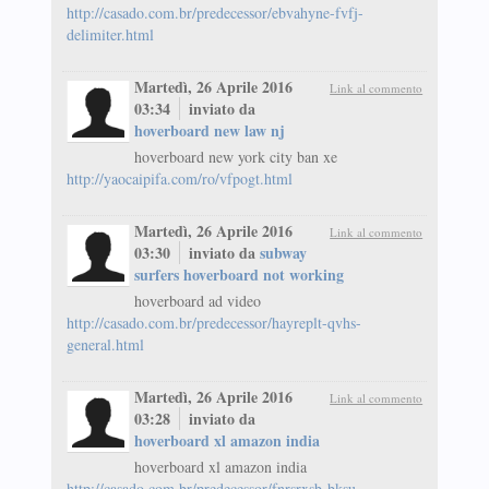
http://casado.com.br/predecessor/ebvahyne-fvfj-
delimiter.html
Martedì, 26 Aprile 2016
Link al commento
03:34
inviato da
hoverboard new law nj
hoverboard new york city ban xe
http://yaocaipifa.com/ro/vfpogt.html
Martedì, 26 Aprile 2016
Link al commento
03:30
inviato da
subway
surfers hoverboard not working
hoverboard ad video
http://casado.com.br/predecessor/hayreplt-qvhs-
general.html
Martedì, 26 Aprile 2016
Link al commento
03:28
inviato da
hoverboard xl amazon india
hoverboard xl amazon india
http://casado.com.br/predecessor/fnrsrxsb-bksu-