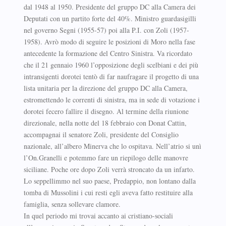
dal 1948 al 1950. Presidente del gruppo DC alla Camera dei
Deputati con un partito forte del 40%. Ministro guardasigilli
nel governo Segni (1955-57) poi alla P.I. con Zoli (1957-
1958). Avrò modo di seguire le posizioni di Moro nella fase
antecedente la formazione del Centro Sinistra. Va ricordato
che il 21 gennaio 1960 l’opposizione degli scelbiani e dei più
intransigenti dorotei tentò di far naufragare il progetto di una
lista unitaria per la direzione del gruppo DC alla Camera,
estromettendo le correnti di sinistra, ma in sede di votazione i
dorotei fecero fallire il disegno. Al termine della riunione
direzionale, nella notte del 18 febbraio con Donat Cattin,
accompagnai il senatore Zoli, presidente del Consiglio
nazionale, all’albero Minerva che lo ospitava. Nell’atrio si unì
l’On.Granelli e potemmo fare un riepilogo delle manovre
siciliane. Poche ore dopo Zoli verrà stroncato da un infarto.
Lo seppellimmo nel suo paese, Predappio, non lontano dalla
tomba di Mussolini i cui resti egli aveva fatto restituire alla
famiglia, senza sollevare clamore.
In quel periodo mi trovai accanto ai cristiano-sociali