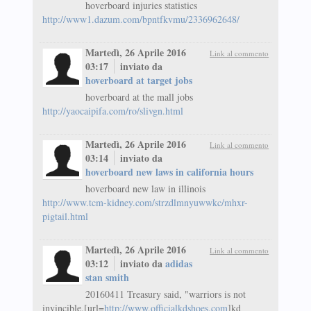
hoverboard injuries statistics
http://www1.dazum.com/bpntfkvmu/2336962648/
Martedì, 26 Aprile 2016
Link al commento
03:17
inviato da
hoverboard at target jobs
hoverboard at the mall jobs
http://yaocaipifa.com/ro/slivgn.html
Martedì, 26 Aprile 2016
Link al commento
03:14
inviato da
hoverboard new laws in california hours
hoverboard new law in illinois
http://www.tcm-kidney.com/strzdlmnyuwwkc/mhxr-
pigtail.html
Martedì, 26 Aprile 2016
Link al commento
03:12
inviato da
adidas
stan smith
20160411 Treasury said, "warriors is not
invincible,[url=
http://www.officialkdshoes.com
]kd