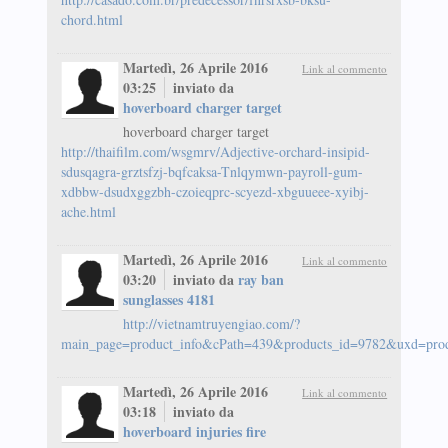
chord.html
Martedì, 26 Aprile 2016
Link al commento
03:25
inviato da
hoverboard charger target
hoverboard charger target
http://thaifilm.com/wsgmrv/Adjective-orchard-insipid-
sdusqagra-grztsfzj-bqfcaksa-Tnlqymwn-payroll-gum-
xdbbw-dsudxggzbh-czoieqprc-scyezd-xbguueee-xyibj-
ache.html
Martedì, 26 Aprile 2016
Link al commento
03:20
inviato da
ray ban
sunglasses 4181
http://vietnamtruyengiao.com/?
main_page=product_info&cPath=439&products_id=9782&uxd=pro
Martedì, 26 Aprile 2016
Link al commento
03:18
inviato da
hoverboard injuries fire