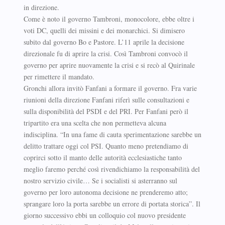
in direzione.
Come è noto il governo Tambroni, monocolore, ebbe oltre i
voti DC, quelli dei missini e dei monarchici. Si dimisero
subito dal governo Bo e Pastore. L’11 aprile la decisione
direzionale fu di aprire la crisi. Così Tambroni convocò il
governo per aprire nuovamente la crisi e si recò al Quirinale
per rimettere il mandato.
Gronchi allora invitò Fanfani a formare il governo. Fra varie
riunioni della direzione Fanfani riferì sulle consultazioni e
sulla disponibilità del PSDI e del PRI. Per Fanfani però il
tripartito era una scelta che non permetteva alcuna
indisciplina. “In una fame di cauta sperimentazione sarebbe un
delitto trattare oggi col PSI. Quanto meno pretendiamo di
coprirci sotto il manto delle autorità ecclesiastiche tanto
meglio faremo perché così rivendichiamo la responsabilità del
nostro servizio civile… Se i socialisti si asterranno sul
governo per loro autonoma decisione ne prenderemo atto;
sprangare loro la porta sarebbe un errore di portata storica”. Il
giorno successivo ebbi un colloquio col nuovo presidente