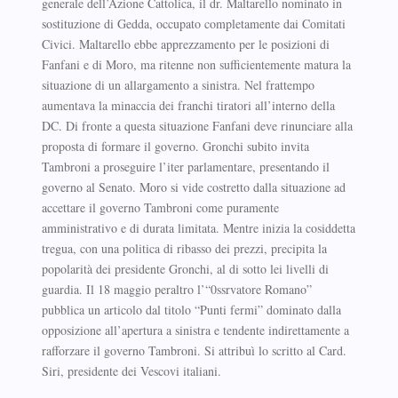
generale dell’Azione Cattolica, il dr. Maltarello nominato in
sostituzione di Gedda, occupato completamente dai Comitati
Civici. Maltarello ebbe apprezzamento per le posizioni di
Fanfani e di Moro, ma ritenne non sufficientemente matura la
situazione di un allargamento a sinistra. Nel frattempo
aumentava la minaccia dei franchi tiratori all’interno della
DC. Di fronte a questa situazione Fanfani deve rinunciare alla
proposta di formare il governo. Gronchi subito invita
Tambroni a proseguire l’iter parlamentare, presentando il
governo al Senato. Moro si vide costretto dalla situazione ad
accettare il governo Tambroni come puramente
amministrativo e di durata limitata. Mentre inizia la cosiddetta
tregua, con una politica di ribasso dei prezzi, precipita la
popolarità dei presidente Gronchi, al di sotto lei livelli di
guardia. Il 18 maggio peraltro l’“0ssrvatore Romano”
pubblica un articolo dal titolo “Punti fermi” dominato dalla
opposizione all’apertura a sinistra e tendente indirettamente a
rafforzare il governo Tambroni. Si attribuì lo scritto al Card.
Siri, presidente dei Vescovi italiani.