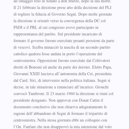
all’omaggio reso in Senato a don Sturzo, dopo la sua morte.
Il 21 febbraio la direzione prese atto della decisione del PLI
di togliere la fiducia al Governo Segni. Dopo molte giornate
la direzione si orientò verso la convergenza della DC col
PSDI e il PRI, al cui congresso avevo partecipato in
rappresentanza del partito. Sul presidente incaricato di
formare il governo furono esercitate pesanti pressioni da parte
di vescovi. Scelba minacciò la nascita di un secondo partito
cattolico qualora fosse andata in porto l’operazione del
centrosinistra. Opposizioni furono esercitate dai Coltivatori
diretti di Bonomi ed anche da parte dei dorotei. Eletto Papa,
Giovanni XXIII lasciava all’autonomia della Cei, presieduta
dal Card. Siri, di intervenire nella politica italiana. Segni si
decise, in tale situazione a rinunciare all’incarico. Gronchi
convocò Tambroni. Il 23 marzo 1960 la direzione si riunì col
presidente designato. Non approvai con Donat Cattin il
documento conclusivo che non chiariva adeguatamente le
ragioni dell’abbandono di Segni di formare il tripartito di
centrosinistra. Nella stessa giornata ebbi un colloquio con
l’On. Fanfani che non disapprovò la mia astensione dal voto