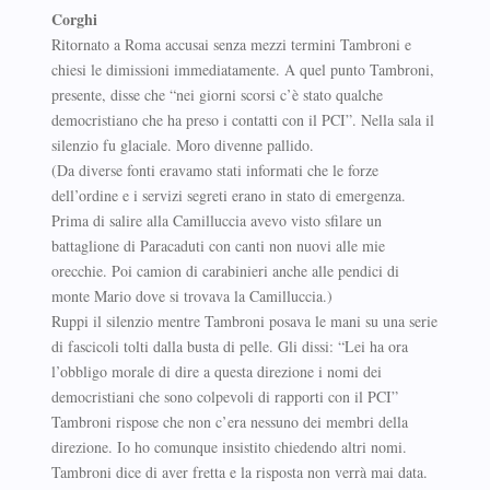
Corghi
Ritornato a Roma accusai senza mezzi termini Tambroni e
chiesi le dimissioni immediatamente. A quel punto Tambroni,
presente, disse che “nei giorni scorsi c’è stato qualche
democristiano che ha preso i contatti con il PCI”. Nella sala il
silenzio fu glaciale. Moro divenne pallido.
(Da diverse fonti eravamo stati informati che le forze
dell’ordine e i servizi segreti erano in stato di emergenza.
Prima di salire alla Camilluccia avevo visto sfilare un
battaglione di Paracaduti con canti non nuovi alle mie
orecchie. Poi camion di carabinieri anche alle pendici di
monte Mario dove si trovava la Camilluccia.)
Ruppi il silenzio mentre Tambroni posava le mani su una serie
di fascicoli tolti dalla busta di pelle. Gli dissi: “Lei ha ora
l’obbligo morale di dire a questa direzione i nomi dei
democristiani che sono colpevoli di rapporti con il PCI”
Tambroni rispose che non c’era nessuno dei membri della
direzione. Io ho comunque insistito chiedendo altri nomi.
Tambroni dice di aver fretta e la risposta non verrà mai data.