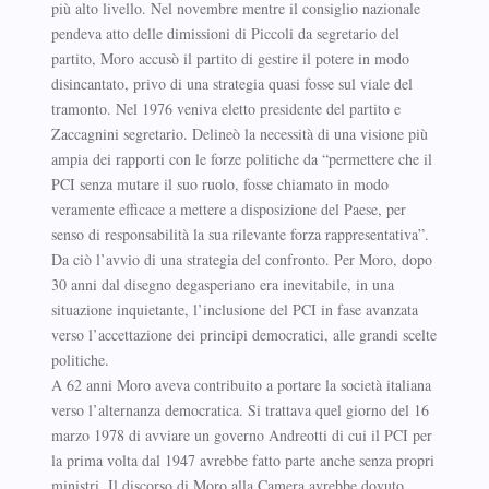
più alto livello. Nel novembre mentre il consiglio nazionale
pendeva atto delle dimissioni di Piccoli da segretario del
partito, Moro accusò il partito di gestire il potere in modo
disincantato, privo di una strategia quasi fosse sul viale del
tramonto. Nel 1976 veniva eletto presidente del partito e
Zaccagnini segretario. Delineò la necessità di una visione più
ampia dei rapporti con le forze politiche da “permettere che il
PCI senza mutare il suo ruolo, fosse chiamato in modo
veramente efficace a mettere a disposizione del Paese, per
senso di responsabilità la sua rilevante forza rappresentativa”.
Da ciò l’avvio di una strategia del confronto. Per Moro, dopo
30 anni dal disegno degasperiano era inevitabile, in una
situazione inquietante, l’inclusione del PCI in fase avanzata
verso l’accettazione dei principi democratici, alle grandi scelte
politiche.
A 62 anni Moro aveva contribuito a portare la società italiana
verso l’alternanza democratica. Si trattava quel giorno del 16
marzo 1978 di avviare un governo Andreotti di cui il PCI per
la prima volta dal 1947 avrebbe fatto parte anche senza propri
ministri. Il discorso di Moro alla Camera avrebbe dovuto