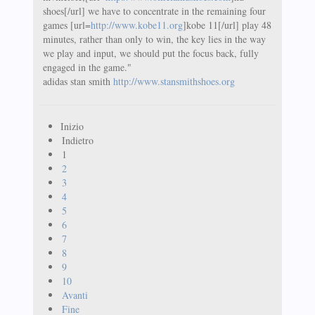
shoes[/url] we have to concentrate in the remaining four
games [url=
http://www.kobe11.org
]kobe 11[/url] play 48
minutes, rather than only to win, the key lies in the way
we play and input, we should put the focus back, fully
engaged in the game."
adidas stan smith
http://www.stansmithshoes.org
Inizio
Indietro
1
2
3
4
5
6
7
8
9
10
Avanti
Fine