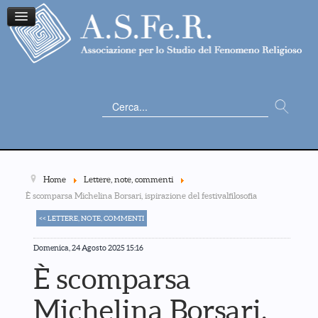
Cerca...
Home
Lettere, note, commenti
È scomparsa Michelina Borsari, ispirazione del festivalfilosofia
<< LETTERE, NOTE, COMMENTI
Domenica, 24 Agosto 2025 15:16
È scomparsa
Michelina Borsari,