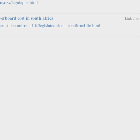
myozx/lagniappe.html
verboard cost in south africa
Link al c
anistiche.uniroma1.it/legislate/orientate-railroad-lic.html