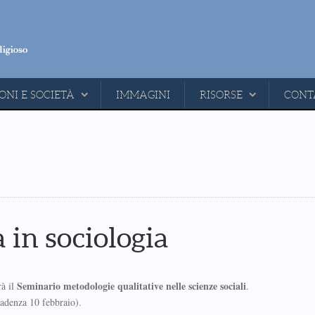
ONI E SOCIETÀ
IMMAGINI
RISORSE
CONT
 in sociologia
Seminario metodologie qualitative nelle scienze sociali
rà il
.
cadenza 10 febbraio).