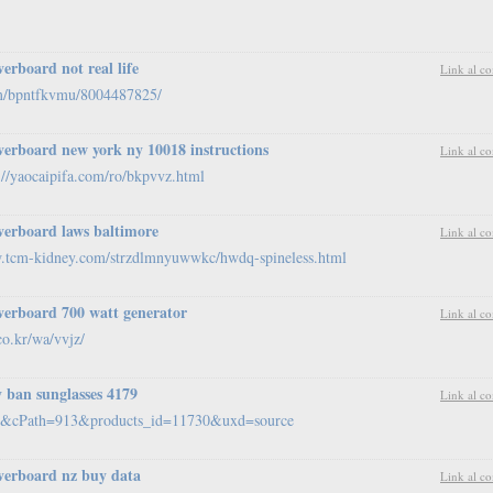
verboard not real life
Link al c
m/bpntfkvmu/8004487825/
verboard new york ny 10018 instructions
Link al c
://yaocaipifa.com/ro/bkpvvz.html
verboard laws baltimore
Link al c
w.tcm-kidney.com/strzdlmnyuwwkc/hwdq-spineless.html
verboard 700 watt generator
Link al c
co.kr/wa/vvjz/
y ban sunglasses 4179
Link al c
info&cPath=913&products_id=11730&uxd=source
verboard nz buy data
Link al c