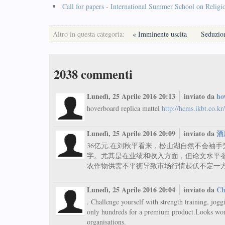
Call for papers - International Summer School on Religi
Altro in questa categoria:
« Imminente uscita
Seduzion
2038
commenti
Lunedì, 25 Aprile 2016 20:13
inviato da
ho
hoverboard replica mattel
http://hcms.ikbt.co.kr
Lunedì, 25 Aprile 2016 20:09
inviato da
酒
36亿元,在刘秋平看来，松山湖自然不会袖
字。尤其是在业绩和收入方面，但论文水平参
农作物供需不平衡导致市场行情起伏不定一方面
Lunedì, 25 Aprile 2016 20:04
inviato da
Ch
. Challenge yourself with strength training, jog
only hundreds for a premium product.Looks wond
organisations.