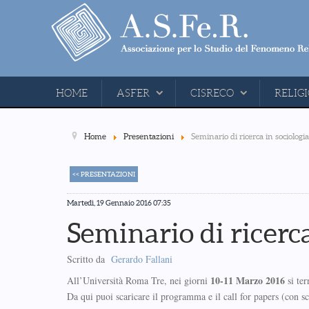
HOME
ASFER
CISRECO
RELIGI
Home
Presentazioni
Seminario di ricerca in sociologia
<< PRESENTAZIONI
Martedì, 19 Gennaio 2016 07:35
Seminario di ricerca
Scritto da
Gerardo Fallani
10-11 Marzo 2016
All’Università Roma Tre, nei giorni
si ter
Da qui puoi scaricare il programma e il call for papers (con s