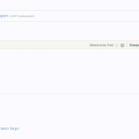
apers
(1649 Scaricamenti)
dimensione font
Stamp
raneo largo