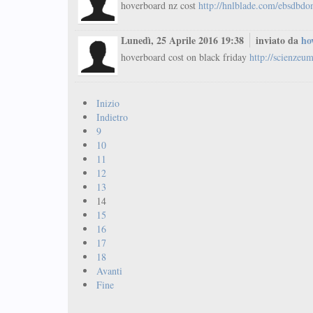
hoverboard nz cost
http://hnlblade.com/ebsdbdo
Lunedì, 25 Aprile 2016 19:38
inviato da
ho
hoverboard cost on black friday
http://scienzeum
Inizio
Indietro
9
10
11
12
13
14
15
16
17
18
Avanti
Fine