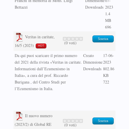
Franchi in memoria di Mons. Luigi
Dimensione
07-
Bettazzi
Downloads
2023
1.4
MB
696
Veritas in caritate,
Scarica
(0 voti)
16/5 (2023)
HOT
Da qui puoi scaricare il primo numero
Creato
17-06-
del 2021 della rivista «Veritas in caritate.
Dimensione
2023
Informazioni dall’Ecumenismo in
Downloads
802.86
Italia», a cura del prof. Riccardo
KB
Burigana , del Centro Studi per
722
l’Ecumenismo in Italia.
Il nuovo numero
Scarica
(2023/2) di Global RE
(0 voti)