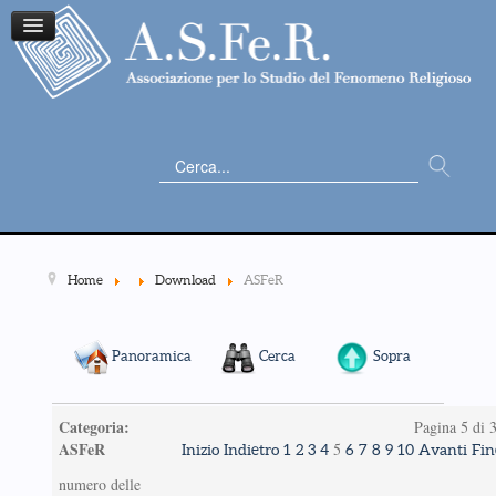
Cerca...
Home
Download
ASFeR
Panoramica
Cerca
Sopra
Categoria:
Pagina 5 di 
ASFeR
5
Inizio
Indietro
1
2
3
4
6
7
8
9
10
Avanti
Fin
numero delle