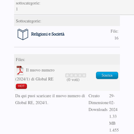
sottocategorie:
1
Sottocategorie:
File:
Religioni e Società
16
Files:
Il nuovo numero
Scarica
(2024/1) di Global RE
(0 voti)
HOT
Da qui puoi scaricare il nuovo numero di
Creato
29-
Global RE, 2024/1.
Dimensione
02-
Downloads
2024
1.33
MB
1.455