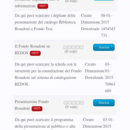
(0 voti)
informazioni
HOT
Da qui puoi scaricare i dépliant della
Creato
08-01-
presentazione del catalogo Biblioteca
Dimensione
2015
Rosadoni e Fondo Tesi.
Downloads
1454343
731
Il Fondo Rosadoni su
Scarica
(0 voti)
REDOS
HOT
Da qui puoi scaricare la scheda con le
Creato
03-
istruzioni per la consultazione del Fondo
Dimensione
01-
Rosadoni sul sistema di catalogazione
Downloads
2015
REDOS.
70963
609
Presentazione Fondo
Scarica
(0 voti)
Rosadoni
HOT
Da qui puoi scaricare il programma
Creato
03-01-
della presentazione al pubblico e alla
Dimensione
2015