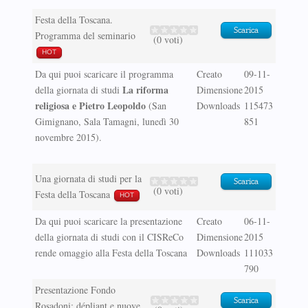
Festa della Toscana.
Scarica
Programma del seminario
(0 voti)
HOT
Da qui puoi scaricare il programma
Creato
09-11-
La riforma
della giornata di studi
Dimensione
2015
religiosa e Pietro Leopoldo
(San
Downloads
115473
Gimignano, Sala Tamagni, lunedì 30
851
novembre 2015).
Una giornata di studi per la
Scarica
(0 voti)
Festa della Toscana
HOT
Da qui puoi scaricare la presentazione
Creato
06-11-
della giornata di studi con il CISReCo
Dimensione
2015
rende omaggio alla Festa della Toscana
Downloads
111033
790
Presentazione Fondo
Scarica
Rosadoni: dépliant e nuove