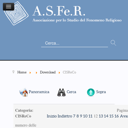
Cerca...
Home
Download
CISReCo
Panoramica
Cerca
Sopra
Categoria:
Pagina
CISReCo
12
Inizio
Indietro
7
8
9
10
11
13
14
15
16
Ava
numero delle