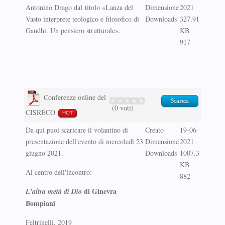
Antonino Drago dal titolo «Lanza del
Dimensione
2021
Vasto interprete teologico e filosofico di
Downloads
327.91
Gandhi. Un pensiero strutturale».
KB
917
Conferenze online del
Scarica
(0 voti)
CISRECO
HOT
Da qui puoi scaricare il volantino di
Creato
19-06-
presentazione dell'evento di mercoledì 23
Dimensione
2021
giugno 2021.
Downloads
1007.3
KB
Al centro dell'incontro:
882
di Ginevra
L’altra metà di Dio
Bompiani
Feltrinelli, 2019