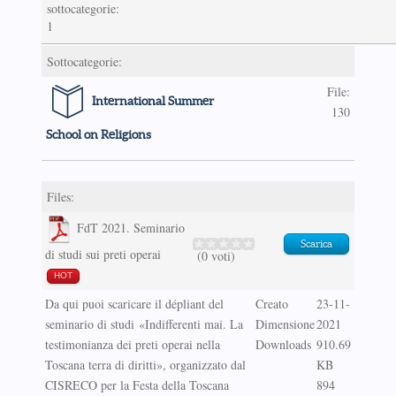
sottocategorie:
1
Sottocategorie:
File:
International Summer
130
School on Religions
Files:
FdT 2021. Seminario
Scarica
di studi sui preti operai
(0 voti)
HOT
Da qui puoi scaricare il dépliant del
Creato
23-11-
seminario di studi «Indifferenti mai. La
Dimensione
2021
testimonianza dei preti operai nella
Downloads
910.69
Toscana terra di diritti», organizzato dal
KB
CISRECO per la Festa della Toscana
894