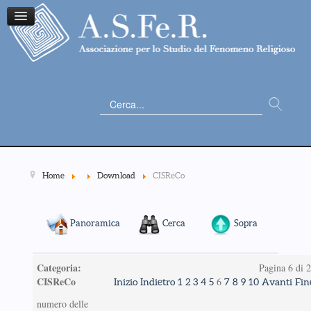
Cerca...
Home
Download
CISReCo
Panoramica
Cerca
Sopra
Categoria:
Pagina 6 di 
CISReCo
6
Inizio
Indietro
1
2
3
4
5
7
8
9
10
Avanti
Fin
numero delle