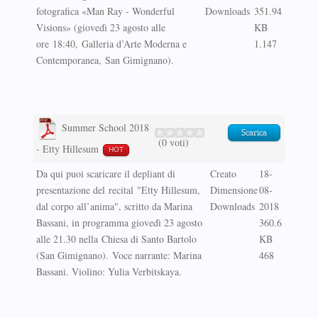
fotografica «Man Ray - Wonderful
Downloads
351.94
Visions» (giovedì 23 agosto alle
KB
ore 18:40, Galleria d’Arte Moderna e
1.147
Contemporanea, San Gimignano).
Summer School 2018
Scarica
(0 voti)
- Etty Hillesum
HOT
Da qui puoi scaricare il depliant di
Creato
18-
presentazione del recital "Etty Hillesum,
Dimensione
08-
dal corpo all’anima", scritto da Marina
Downloads
2018
Bassani, in programma giovedì 23 agosto
360.6
alle 21.30 nella Chiesa di Santo Bartolo
KB
(San Gimignano). Voce narrante: Marina
468
Bassani. Violino: Yulia Verbitskaya.