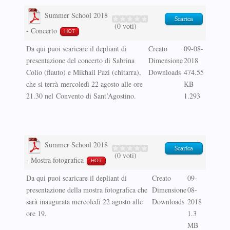
Summer School 2018
Scarica
(0 voti)
- Concerto
HOT
Da qui puoi scaricare il depliant di
Creato
09-08-
presentazione del concerto di Sabrina
Dimensione
2018
Colio (flauto) e Mikhail Pazi (chitarra),
Downloads
474.55
che si terrà mercoledì 22 agosto alle ore
KB
21.30 nel Convento di Sant’Agostino.
1.293
Summer School 2018
Scarica
(0 voti)
- Mostra fotografica
HOT
Da qui puoi scaricare il depliant di
Creato
09-
presentazione della mostra fotografica che
Dimensione
08-
sarà inaugurata mercoledì 22 agosto alle
Downloads
2018
ore 19.
1.3
MB