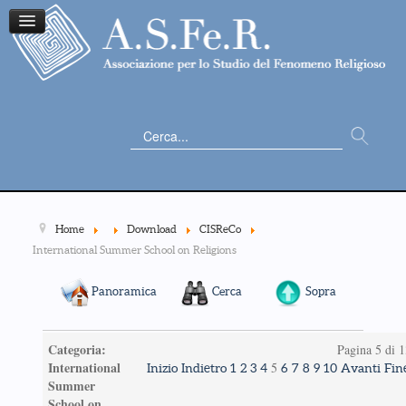
Cerca...
Home
Download
CISReCo
International Summer School on Religions
Panoramica
Cerca
Sopra
Categoria:
Pagina 5 di 1
International
5
Inizio
Indietro
1
2
3
4
6
7
8
9
10
Avanti
Fin
Summer
School on