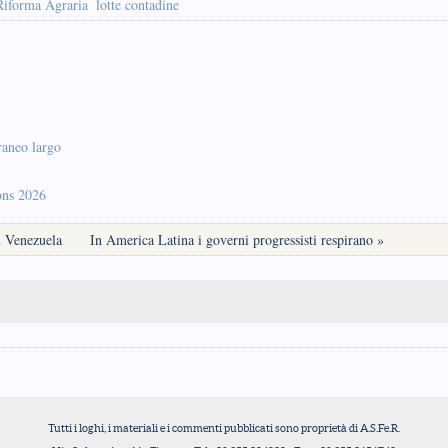
Riforma Agraria
lotte contadine
raneo largo
ons 2026
in Venezuela
In America Latina i governi progressisti respirano »
Tutti i loghi, i materiali e i commenti pubblicati sono proprietà di A.S.Fe.R.