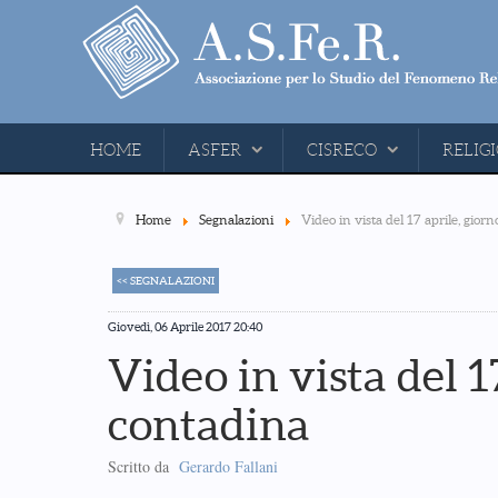
HOME
ASFER
CISRECO
RELIGI
Home
Segnalazioni
Video in vista del 17 aprile, giorn
<< SEGNALAZIONI
Giovedì, 06 Aprile 2017 20:40
Video in vista del 17
contadina
Scritto da
Gerardo Fallani