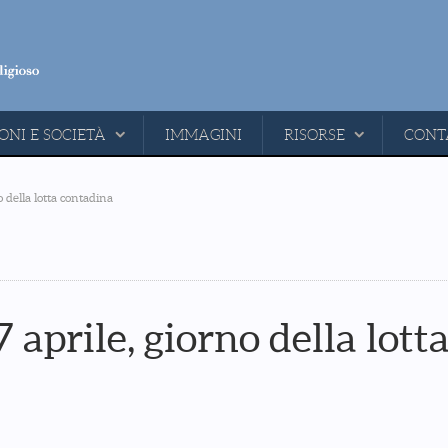
ONI E SOCIETÀ
IMMAGINI
RISORSE
CONT
o della lotta contadina
 aprile, giorno della lott