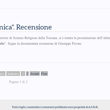
nica". Recensione
iore di Scienze Religiose della Toscana, si è tenuta la presentazione dell’ultim
alia
". Segue la documentata recensione di Giuseppe Picone.
zio
Indietro
1
2
Avanti
Fine
Pagina 1 di 2
Tutti i loghi, i materiali e i commenti pubblicati sono proprietà di A.S.Fe.R.