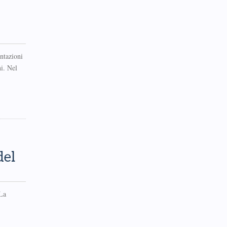
ntazioni
i. Nel
del
«La