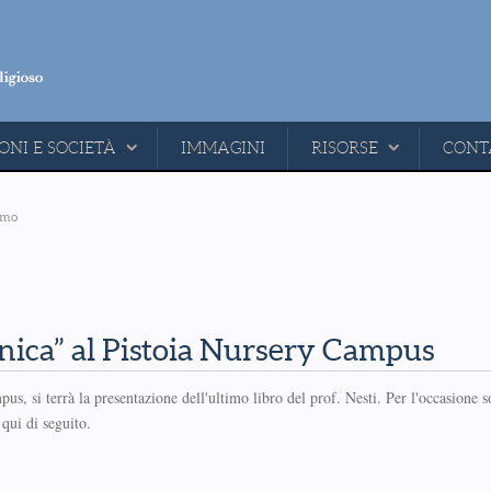
ONI E SOCIETÀ
IMMAGINI
RISORSE
CONT
ismo
nica” al Pistoia Nursery Campus
s, si terrà la presentazione dell'ultimo libro del prof. Nesti. Per l'occasione s
qui di seguito.