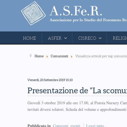
HOME
ASFER
CISRECO
RELIGI
Home
Comunicati
Visualizza articoli per tag: comun
Venerdì, 20 Settembre 2019 15:10
Presentazione de “La scomu
Giovedì 3 ottobre 2019 alle ore 17.00, al Pistoia Nursery Campu
invitati diversi relatori. Scheda del volume e approfondimenti 
Pubblicato in
Convegni, eventi
Leggi tutto...