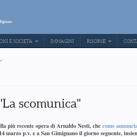
ONI E SOCIETÀ
IMMAGINI
RISORSE
CONT
a"
"La scomunica"
la più recente opera di Arnaldo Nesti, che
come annunci
l 14 marzo p.v. e a San Gimignano il giorno seguente, insie