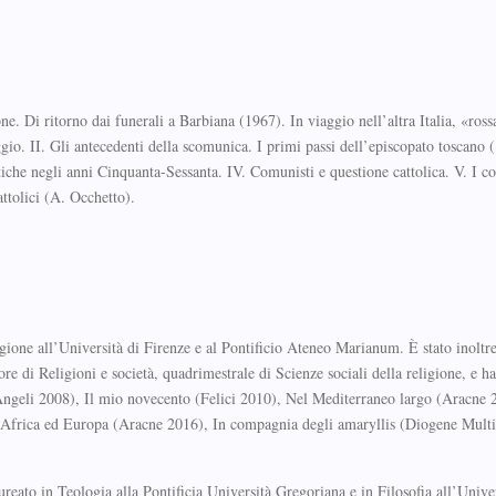
. Di ritorno dai funerali a Barbiana (1967). In viaggio nell’altra Italia, «rossa
io. II. Gli antecedenti della scomunica. I primi passi dell’episcopato toscano 
iche negli anni Cinquanta-Sessanta. IV. Comunisti e questione cattolica. V. I c
ttolici (A. Occhetto).
gione all’Università di Firenze e al Pontificio Ateneo Marianum. È stato inoltr
tore di Religioni e società, quadrimestrale di Scienze sociali della religione, e ha
Angeli 2008), Il mio novecento (Felici 2010), Nel Mediterraneo largo (Aracne 
a Africa ed Europa (Aracne 2016), In compagnia degli amaryllis (Diogene Mult
eato in Teologia alla Pontificia Università Gregoriana e in Filosofia all’Univers