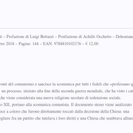
i – Prefazione di Luigi Bettazzi – Postfazione di Achille Occhetto – Dehonian
ttobre 2018 – Pagine: 144 – EAN: 9788810102176 – € 12,00
fronti del comunismo e sancisce la scomunica per tutti i fedeli che «professano 
di un processo, iniziato alla fine della seconda guerra mondiale, che ha visto i cat
 che viene considerata una nuova religione secolare di redenzione sociale.
 Pio XII, portano alla scomunica comunista. Il documento stesso viene analizzato
 voce a coloro che furono direttamente toccati dalla decisione della Chiesa: una
liere fra un partito che tutelava i loro diritti e una Chiesa che sembrava allin