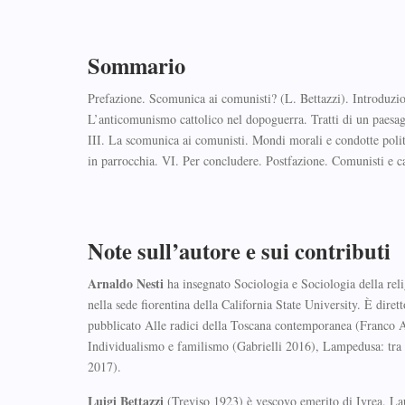
Sommario
Prefazione. Scomunica ai comunisti? (L. Bettazzi). Introduzione
L’anticomunismo cattolico nel dopoguerra. Tratti di un paesagg
III. La scomunica ai comunisti. Mondi morali e condotte polit
in parrocchia. VI. Per concludere. Postfazione. Comunisti e ca
Note sull’autore e sui contributi
Arnaldo Nesti
ha insegnato Sociologia e Sociologia della reli
nella sede fiorentina della California State University. È diret
pubblicato Alle radici della Toscana contemporanea (Franco 
Individualismo e familismo (Gabrielli 2016), Lampedusa: tr
2017).
Luigi Bettazzi
(Treviso 1923) è vescovo emerito di Ivrea. Laur