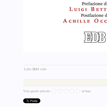
2611
Letto
volte
Vota questo articolo
(0 Voti)