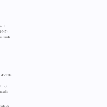
». I.
(1945).
omunisti
e docente
2012),
imedia
ità di