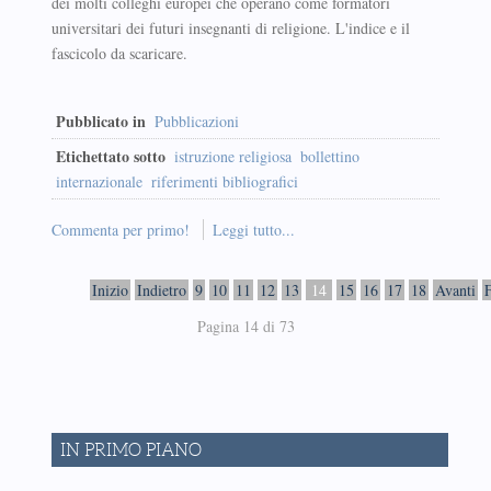
dei molti colleghi europei che operano come formatori
universitari dei futuri insegnanti di religione. L'indice e il
fascicolo da scaricare.
Pubblicato in
Pubblicazioni
Etichettato sotto
istruzione religiosa
bollettino
internazionale
riferimenti bibliografici
Commenta per primo!
Leggi tutto...
Inizio
Indietro
9
10
11
12
13
14
15
16
17
18
Avanti
Pagina 14 di 73
IN PRIMO PIANO