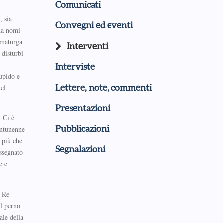
Comunicati
, sia
Convegni ed eventi
ina nomi
ammaturga
Interventi
 disturbi
Interviste
tupido e
Lettere, note, commenti
del
Presentazioni
 Ci è
Pubblicazioni
entunenne
a più che
Segnalazioni
assegnato
e e
e Re
il perno
ale della