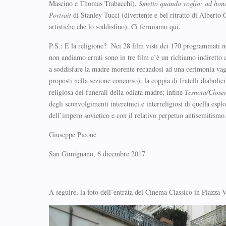
Mascino e Thomas Trabacchi),
Smetto quando voglio: ad ho
Portrait
di Stanley Tucci (divertente e bel ritratto di Alberto 
artistiche che lo soddisfino). Ci fermiamo qui.
P.S.: E la religione? Nei 28 film visti dei 170 programmati 
non andiamo errati sono in tre film c’è un richiamo indiretto 
a soddisfare la madre morente recandosi ad una cerimonia va
proposti nella sezione concorso): la coppia di fratelli diabolic
religiosa dei funerali della odiata madre; infine
Tesnota/Close
degli sconvolgimenti interetnici e interreligiosi di quella es
dell’impero sovietico e con il relativo perpetuo antisemitismo
Giuseppe Picone
San Gimignano, 6 dicembre 2017
A seguire, la foto dell’entrata del Cinema Classico in Piazza V