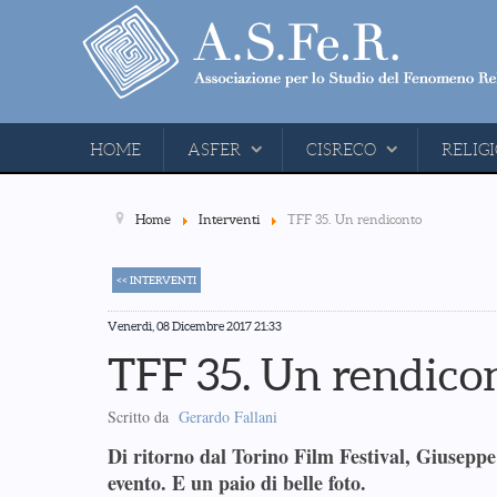
HOME
ASFER
CISRECO
RELIGI
Home
Interventi
TFF 35. Un rendiconto
<< INTERVENTI
Venerdì, 08 Dicembre 2017 21:33
TFF 35. Un rendico
Scritto da
Gerardo Fallani
Di ritorno dal Torino Film Festival, Giuseppe
evento. E un paio di belle foto.