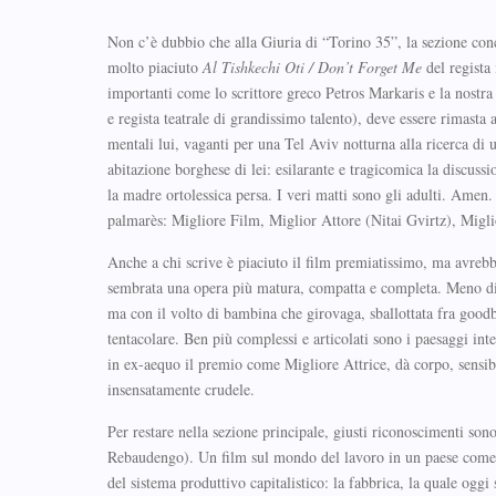
Non c’è dubbio che alla Giuria di “Torino 35”, la sezione conc
molto piaciuto
Al Tishkechi Oti / Don’t Forget Me
del regista
importanti come lo scrittore greco Petros Markaris e la nostra
e regista teatrale di grandissimo talento), deve essere rimasta a
mentali lui, vaganti per una Tel Aviv notturna alla ricerca di u
abitazione borghese di lei: esilarante e tragicomica la discussi
la madre ortolessica persa. I veri matti sono gli adulti. Amen.
palmarès: Migliore Film, Miglior Attore (Nitai Gvirtz), Migl
Anche a chi scrive è piaciuto il film premiatissimo, ma avreb
sembrata una opera più matura, compatta e completa. Meno di
ma con il volto di bambina che girovaga, sballottata fra goodba
tentacolare. Ben più complessi e articolati sono i paesaggi in
in ex-aequo il premio come Migliore Attrice, dà corpo, sensibi
insensatamente crudele.
Per restare nella sezione principale, giusti riconoscimenti sono
Rebaudengo). Un film sul mondo del lavoro in un paese come il
del sistema produttivo capitalistico: la fabbrica, la quale og