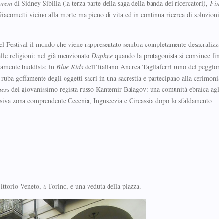
norem
di Sidney Sibilia (la terza parte della saga della banda dei ricercatori),
Fin
Giacometti vicino alla morte ma pieno di vita ed in continua ricerca di soluzioni
nel Festival il mondo che viene rappresentato sembra completamente desacralizz
alle religioni: nel già menzionato
Daphne
quando la protagonista si convince fi
gamente buddista; in
Blue Kids
dell’italiano Andrea Tagliaferri (uno dei peggior
i ruba goffamente degli oggetti sacri in una sacrestia e partecipano alla cerimoni
ness
del giovanissimo regista russo Kantemir Balagov: una comunità ebraica agl
plosiva zona comprendente Cecenia, Inguscezia e Circassia dopo lo sfaldamento
.
ittorio Veneto, a Torino, e una veduta della piazza.