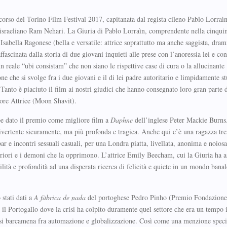
orso del Torino Film Festival 2017, capitanata dal regista cileno Pablo Lorraìn
 israeliano Ram Nehari. La Giuria di Pablo Lorraìn, comprendente nella cinqu
 Isabella Ragonese (bella e versatile: attrice soprattutto ma anche saggista, dr
ffascinata dalla storia di due giovani inquieti alle prese con l’anoressia lei e con
n reale “ubi consistam” che non siano le rispettive case di cura o la allucinante
one che si svolge fra i due giovani e il di lei padre autoritario e limpidamente s
 Tanto è piaciuto il film ai nostri giudici che hanno consegnato loro gran parte 
iore Attrice (Moon Shavit).
be dato il premio come migliore film a
Daphne
dell’inglese Peter Mackie Burns.
vertente sicuramente, ma più profonda e tragica. Anche qui c’è una ragazza tr
r e incontri sessuali casuali, per una Londra piatta, livellata, anonima e noios
teriori e i demoni che la opprimono. L’attrice Emily Beecham, cui la Giuria ha 
lità e profondità ad una disperata ricerca di felicità e quiete in un mondo banal
 stati dati a
A fàbrica de nada
del portoghese Pedro Pinho (Premio Fondazion
 Portogallo dove la crisi ha colpito duramente quel settore che era un tempo 
gi si barcamena fra automazione e globalizzazione. Così come una menzione speci