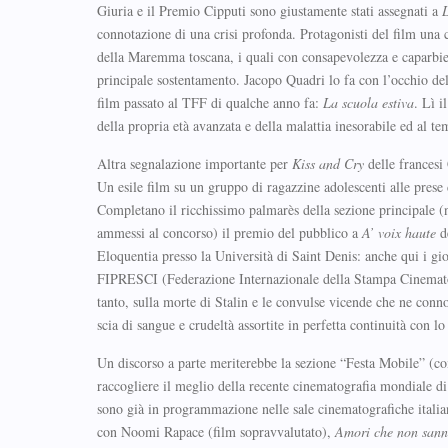
Giuria e il Premio Cipputi sono giustamente stati assegnati a
L
connotazione di una crisi profonda. Protagonisti del film una 
della Maremma toscana, i quali con consapevolezza e caparbiet
principale sostentamento. Jacopo Quadri lo fa con l’occhio del
film passato al TFF di qualche anno fa:
La scuola estiva
. Lì i
della propria età avanzata e della malattia inesorabile ed al t
Altra segnalazione importante per
Kiss and Cry
delle francesi
Un esile film su un gruppo di ragazzine adolescenti alle prese 
Completano il ricchissimo palmarès della sezione principale (
ammessi al concorso) il premio del pubblico a
A’ voix haute
de
Eloquentia presso la Università di Saint Denis: anche qui i gi
FIPRESCI (Federazione Internazionale della Stampa Cinemat
tanto, sulla morte di Stalin e le convulse vicende che ne conn
scia di sangue e crudeltà assortite in perfetta continuità con lo 
Un discorso a parte meriterebbe la sezione “Festa Mobile” (com
raccogliere il meglio della recente cinematografia mondiale di 
sono già in programmazione nelle sale cinematografiche italian
con Noomi Rapace (film sopravvalutato),
Amori che non sann