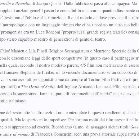
orello e Brunello
di Jacopo Quadri. Dalla fabbrica si passa alla campagna. Ma r
coppia di anziani gemelli pastori e contadini in una scarna quanto affascinante
à resistono all’oblio e alla rimozione di quel mondo da dove proviene il nostr
l’antropologo e con un linguaggio filmico che ci ha ricordato un altro suo bell
l protagonista era un Luca Ronconi (proprio lui il grande regista teatrale) consa
empo stesso caparbio maestro di generazioni di gente di teatro.
 Chloé Mahieu e Lila Pinell (Miglior Sceneggiatura e Menzione Speciale della G
con le draconiane leggi dello sport competitivo (in questo caso il pattinaggio art
nella quale, secondo il nostro modesto parere, 4/5 film non meritavano di essere
l francese Stephane de Freitas, un avvincente documentario su un concorso di
ovani sono assoluti protagonisti come da sempre al Torino Film Festival e il pr
ografica)) a
The Death of Stalin
dell’inglese Armando Iannucci. Film satirico,
otarono la successione. Iannucci parla di “commedia dell’isteria” ma cadenzata 
stile staliniano.
e del resto tutte le altre sezioni non contemplate in questo rendiconto) che si s
qualità. Ma lo spazio ce lo impedisce. Per fortuna molti dei film presenti nella
e o si apprestano ad esserlo. Ricordiamo (a mo’ di assaggio) alcuni titoli:
Seve
o stare al mondo
di Francesca Comencini (con una prova attoriale superlativa 