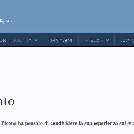
ONI E SOCIETÀ
IMMAGINI
RISORSE
CONT
nto
 Picone ha pensato di condividere la sua esperienza sul g