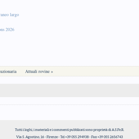
raneo largo
ons 2026
luzionaria
Attuali rovine »
Tutti i loghi, i materiali e i commenti pubblicati sono proprietà di A.S.Fe.R.
Via S. Agostino, 16 - Firenze - Tel +39 055 294938 - Fax +39 055 2656743