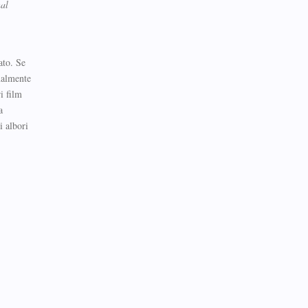
al
ato. Se
nalmente
i film
a
i albori