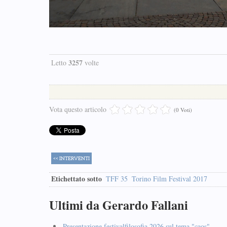
3257
Letto
volte
Vota questo articolo
(0 Voti)
<< INTERVENTI
Etichettato sotto
TFF 35
Torino Film Festival 2017
Ultimi da Gerardo Fallani
Presentazione festivalfilosofia 2026 sul tema "caos"