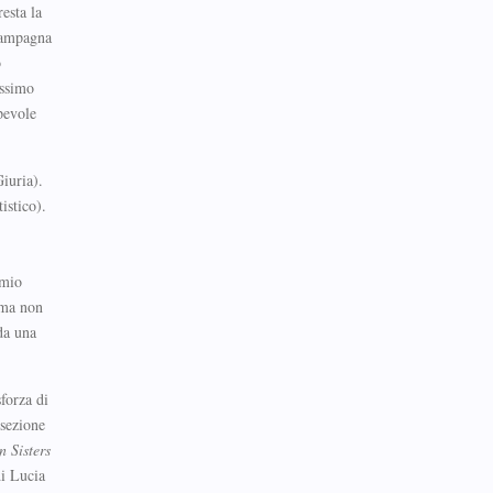
esta la
 campagna
o
issimo
pevole
iuria).
istico).
emio
 ma non
da una
forza di
 sezione
n Sisters
di Lucia