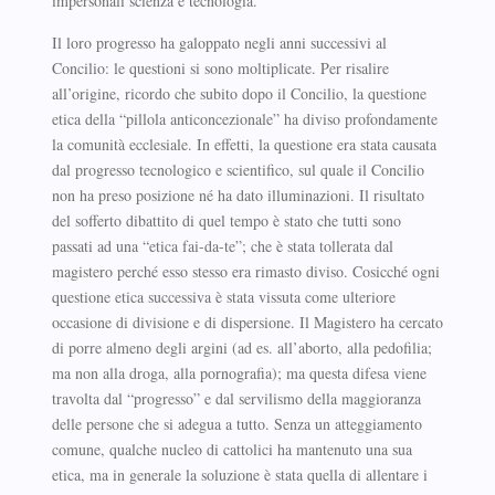
impersonali scienza e tecnologia.
Il loro progresso ha galoppato negli anni successivi al
Concilio: le questioni si sono moltiplicate. Per risalire
all’origine, ricordo che subito dopo il Concilio, la questione
etica della “pillola anticoncezionale” ha diviso profondamente
la comunità ecclesiale. In effetti, la questione era stata causata
dal progresso tecnologico e scientifico, sul quale il Concilio
non ha preso posizione né ha dato illuminazioni. Il risultato
del sofferto dibattito di quel tempo è stato che tutti sono
passati ad una “etica fai-da-te”; che è stata tollerata dal
magistero perché esso stesso era rimasto diviso. Cosicché ogni
questione etica successiva è stata vissuta come ulteriore
occasione di divisione e di dispersione. Il Magistero ha cercato
di porre almeno degli argini (ad es. all’aborto, alla pedofilia;
ma non alla droga, alla pornografia); ma questa difesa viene
travolta dal “progresso” e dal servilismo della maggioranza
delle persone che si adegua a tutto. Senza un atteggiamento
comune, qualche nucleo di cattolici ha mantenuto una sua
etica, ma in generale la soluzione è stata quella di allentare i