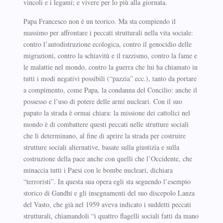
vincoli e i legami; e vivere per lo più alla giornata.
Papa Francesco non è un teorico. Ma sta compiendo il
massimo per affrontare i peccati strutturali nella vita sociale:
contro l’autodistruzione ecologica, contro il genocidio delle
migrazioni, contro la schiavitù e il razzismo, contro la fame e
le malattie nel mondo, contro la guerra che lui ha chiamato in
tutti i modi negativi possibili (“pazzia” ecc.), tanto da portare
a compimento, come Papa, la condanna del Concilio: anche il
possesso e l’uso di potere delle armi nucleari. Con il suo
papato la strada è ormai chiara: la missione dei cattolici nel
mondo è di combattere questi peccati nelle strutture sociali
che li determinano, al fine di aprire la strada per costruire
strutture sociali alternative, basate sulla giustizia e sulla
costruzione della pace anche con quelli che l’Occidente, che
minaccia tutti i Paesi con le bombe nucleari, dichiara
“terroristi”. In questa sua opera egli sta seguendo l’esempio
storico di Gandhi e gli insegnamenti del suo discepolo Lanza
del Vasto, che già nel 1959 aveva indicato i suddetti peccati
strutturali, chiamandoli “i quattro flagelli sociali fatti da mano