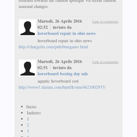
returned towards the fashion spotlight Vn recent fashion
seasonal changes.
Martedì, 26 Aprile 2016
Link al commento
02:52
inviato da
hoverboard repair in ohio news
hoverboard repair in ohio news
http://chargeito.com/pnh/btuegamv.html
Martedì, 26 Aprile 2016
Link al commento
02:51
inviato da
hoverboard boxing day sale
aquatic hoverboard cost
http://www1.dazum.com/bpntfkvmu/4621002937/
Inizio
Indietro
1
2
3