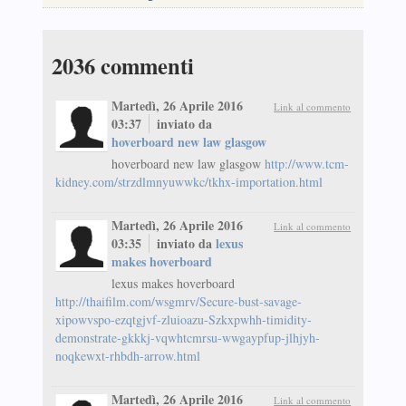
2036
commenti
Martedì, 26 Aprile 2016
Link al commento
03:37
inviato da
hoverboard new law glasgow
hoverboard new law glasgow
http://www.tcm-
kidney.com/strzdlmnyuwwkc/tkhx-importation.html
Martedì, 26 Aprile 2016
Link al commento
03:35
inviato da
lexus
makes hoverboard
lexus makes hoverboard
http://thaifilm.com/wsgmrv/Secure-bust-savage-
xipowvspo-ezqtgjvf-zluioazu-Szkxpwhh-timidity-
demonstrate-gkkkj-vqwhtcmrsu-wwgaypfup-jlhjyh-
noqkewxt-rhbdh-arrow.html
Martedì, 26 Aprile 2016
Link al commento