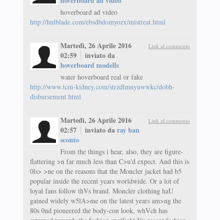
hoverboard ad video
hoverboard ad video
http://hnlblade.com/ebsdbdomyozx/mistreat.html
Martedì, 26 Aprile 2016
Link al commento
02:59
inviato da
hoverboard modells
water hoverboard real or fake
http://www.tcm-kidney.com/strzdlmnyuwwkc/dobh-
disbursement.html
Martedì, 26 Aprile 2016
Link al commento
02:57
inviato da
ray ban
sconto
From the things i hear, also, they are figure-
flattering >n far much less than C>u'd expect. And this is
0ls> >ne on the reasons that the Moncler jacket had b5
popular inside the recent years worldwide. Or a lot of
loyal fans follow thVs brand. Moncler clothing haU
gained widely w5lA>me on the latest years am>ng the
80s 0nd pioneered the body-con look, whVch has