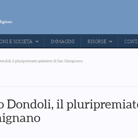
ONI E SOCIETÀ
IMMAGINI
RISORSE
CONT
ndoli, il pluripremiato gelatiere di San Gimignano
 Dondoli, il pluripremiat
imignano