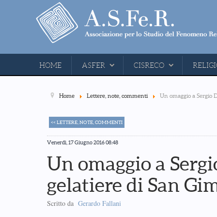
HOME
ASFER
CISRECO
RELIGI
Home
Lettere, note, commenti
Un omaggio a Sergio Do
<< LETTERE, NOTE, COMMENTI
Venerdì, 17 Giugno 2016 08:48
Un omaggio a Sergio
gelatiere di San G
Scritto da
Gerardo Fallani