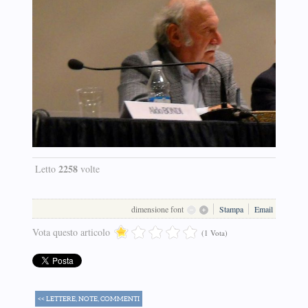
2258
Letto
volte
dimensione font
Stampa
Email
Vota questo articolo
(1 Vota)
<< LETTERE, NOTE, COMMENTI