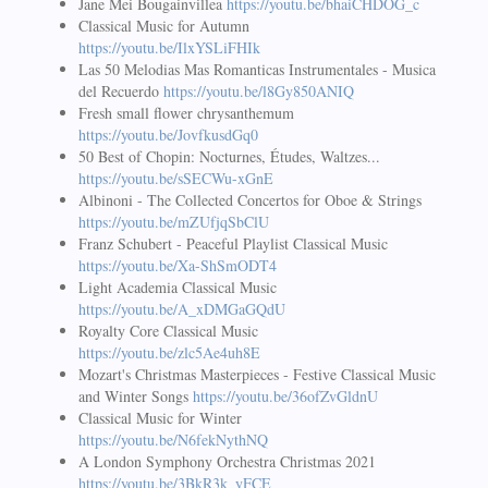
Jane Mei Bougainvillea
https://youtu.be/bhaiCHDOG_c
Classical Music for Autumn
https://youtu.be/IlxYSLiFHIk
Las 50 Melodias Mas Romanticas Instrumentales - Musica
del Recuerdo
https://youtu.be/l8Gy850ANIQ
Fresh small flower chrysanthemum
https://youtu.be/JovfkusdGq0
50 Best of Chopin: Nocturnes, Études, Waltzes...
https://youtu.be/sSECWu-xGnE
Albinoni - The Collected Concertos for Oboe & Strings
https://youtu.be/mZUfjqSbClU
Franz Schubert - Peaceful Playlist Classical Music
https://youtu.be/Xa-ShSmODT4
Light Academia Classical Music
https://youtu.be/A_xDMGaGQdU
Royalty Core Classical Music
https://youtu.be/zlc5Ae4uh8E
Mozart's Christmas Masterpieces - Festive Classical Music
and Winter Songs
https://youtu.be/36ofZvGldnU
Classical Music for Winter
https://youtu.be/N6fekNythNQ
A London Symphony Orchestra Christmas 2021
https://youtu.be/3BkR3k_yFCE