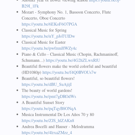
B29I_1Fk
Mozart - Symphony No. 1, Bassoon Concerto, Flute
Concerto, Oboe Concerto
https://youtu.be/6EKoF6O7PGA
Classical Music for Spring
https://youtu.be/nY_pJoTUIDw
Classical Music for Easter
https://youtu.be/pw0zmHWZy4c
Piano & Cello - Classical Music (Chopin, Rachmaninoff,
Schumann...)
https://youtu.be/4G2hZLwxRlU
Beautiful flowers make the world colorful and beautiful
(HD1080p)
https://youtu.be/f4Q0BVOUs7w
Beautiful, so beautiful flowers!
https://youtu.be/dBU_SuAjijI
The beauty of world gardens!
https://youtu.be/pmt7gDROdWs
A Beautiful Sunset Story
https://youtu.be/pqTqyB8ONqA
Musica Instrumental De Los Años 70 y 80
https://youtu.be/ZJS_hlZAKn8
Andrea Bocelli and Hauser - Melodramma
https://youtu.be/4lrxaZMzz_4