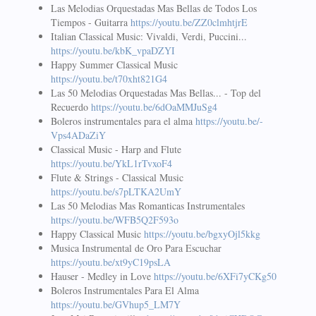
Las Melodias Orquestadas Mas Bellas de Todos Los
Tiempos - Guitarra
https://youtu.be/ZZ0clmhtjrE
Italian Classical Music: Vivaldi, Verdi, Puccini...
https://youtu.be/kbK_vpaDZYI
Happy Summer Classical Music
https://youtu.be/t70xht821G4
Las 50 Melodias Orquestadas Mas Bellas... - Top del
Recuerdo
https://youtu.be/6dOaMMJuSg4
Boleros instrumentales para el alma
https://youtu.be/-
Vps4ADaZiY
Classical Music - Harp and Flute
https://youtu.be/YkL1rTvxoF4
Flute & Strings - Classical Music
https://youtu.be/s7pLTKA2UmY
Las 50 Melodias Mas Romanticas Instrumentales
https://youtu.be/WFB5Q2F593o
Happy Classical Music
https://youtu.be/bgxyOjl5kkg
Musica Instrumental de Oro Para Escuchar
https://youtu.be/xt9yC19psLA
Hauser - Medley in Love
https://youtu.be/6XFi7yCKg50
Boleros Instrumentales Para El Alma
https://youtu.be/GVhup5_LM7Y