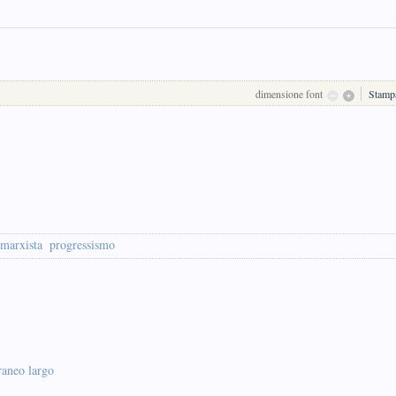
dimensione font
Stamp
 marxista
progressismo
raneo largo