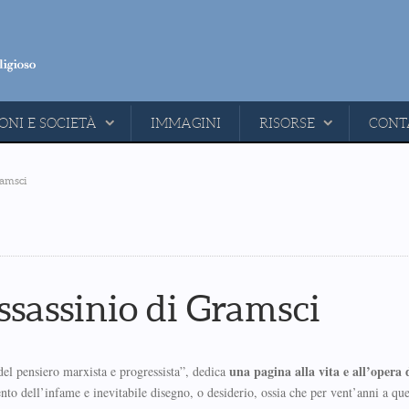
ONI E SOCIETÀ
IMMAGINI
RISORSE
CONT
ramsci
ssassinio di Gramsci
una pagina alla vita e all’opera 
del pensiero marxista e progressista”, dedica
to dell’infame e inevitabile disegno, o desiderio, ossia che per vent’anni a que