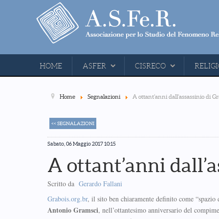
HOME
ASFER
CISRECO
RELIGI
Home
Segnalazioni
A ottant’anni dall’assassinio di G
<< SEGNALAZIONI
Sabato, 06 Maggio 2017 10:15
A ottant’anni dall’a
Scritto da
Gerardo Fallani
Grabois.org.br
, il sito ben chiaramente definito come “spazio 
Antonio Gramsci
, nell’ottantesimo anniversario del compimen