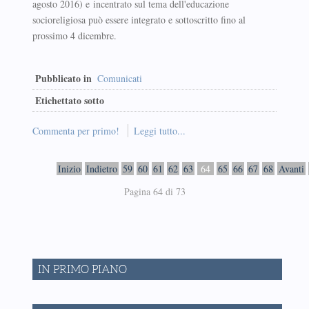
agosto 2016) e incentrato sul tema dell'educazione
socioreligiosa può essere integrato e sottoscritto fino al
prossimo 4 dicembre.
Pubblicato in
Comunicati
Etichettato sotto
Commenta per primo!
Leggi tutto...
Inizio
Indietro
59
60
61
62
63
64
65
66
67
68
Avanti
Pagina 64 di 73
IN PRIMO PIANO