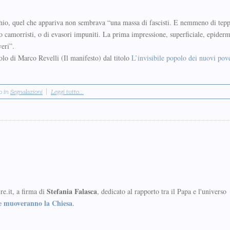
io, quel che appariva non sembrava “una massa di fasci­sti. E nem­meno di tep­pi­
amor­ri­sti, o di eva­sori impu­niti. La prima impres­sione, super­fi­ciale, epi­der­
veri”.
colo di Marco Revelli (Il manifesto) dal titolo
L’invisibile popolo dei nuovi pov
o in
Segnalazioni
Leggi tutto...
Stefania Falasca
e.it, a firma di
, dedicato al rapporto tra il Papa e l'universo
e muoveranno la Chiesa
.