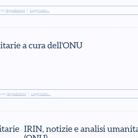
o in
Segnalazioni
Leggi tutto...
itarie a cura dell'ONU
to in
Segnalazioni
Leggi tutto...
itarie
IRIN, notizie e analisi umanit