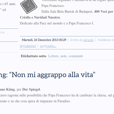
o i 65 anni.
Papa Francesco.
” ed
400 Voci per
Dalla Sala Bela Bartok di Budapest,
Criolla e Navidad Nuestra
.
Dedicato alla Pace nel mondo e a Papa Francesco I.
o in
Martedì, 24 Dicembre 2013 00:29
Scritto da
Gerardo
Pubblicato i
Segnalazioni
Leggi tutto...
Etichettato sotto
Lettere, note, commenti
ng: “Non mi aggrappo alla vita”
 Hans Küng
Der Spiegel
, per
.
zzero ragiona sulle possibilità che Papa Francesco ha di cambiare la chiesa, sul 
zato e su che cosa spera di imparare in Paradiso.