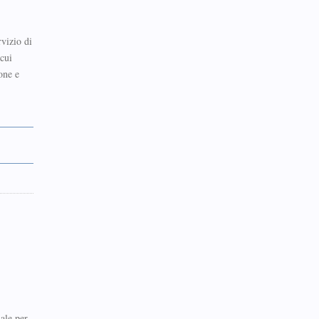
ervizio di
cui
one e
ale per