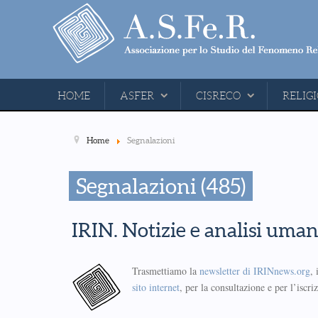
HOME
ASFER
CISRECO
RELIGI
Home
Segnalazioni
Segnalazioni (485)
IRIN. Notizie e analisi uman
Trasmettiamo la
newsletter di IRINnews.org
,
sito internet
, per la consultazione e per l’iscri