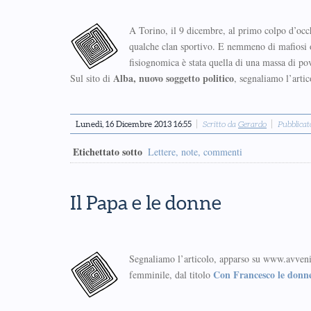
A Torino, il 9 dicembre, al primo colpo d’occh
qual­che clan spor­tivo. E nem­meno di mafiosi o c
fisio­gno­mica è stata quella di una massa di po
Alba, nuovo soggetto politico
Sul sito di
, segnaliamo l’arti
Lunedì, 16 Dicembre 2013 16:55
Scritto da
Gerardo
Pubblicat
Etichettato sotto
Lettere, note, commenti
Il Papa e le donne
Segnaliamo l’articolo, apparso su www.avvenir
Con Francesco le donn
femminile, dal titolo