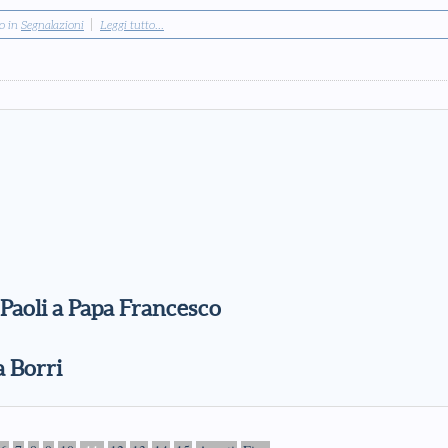
to in
Segnalazioni
Leggi tutto...
o Paoli a Papa Francesco
a Borri