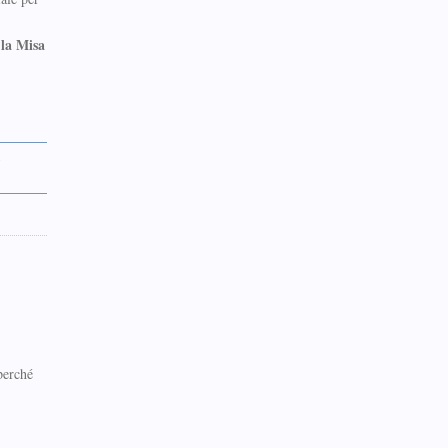
 la Misa
n
perché