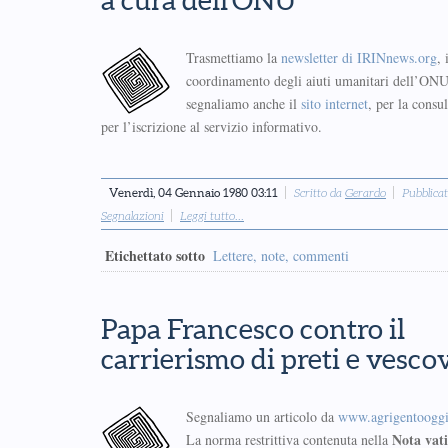
a cura dell'ONU
Trasmettiamo la
newsletter di IRINnews.org
, 
coordinamento degli aiuti umanitari dell’ONU,
segnaliamo anche il
sito internet
, per la consu
per l’iscrizione al servizio informativo.
Venerdì, 04 Gennaio 1980 03:11
Scritto da
Gerardo
Pubblicat
Segnalazioni
Leggi tutto...
Etichettato sotto
Lettere, note, commenti
Papa Francesco contro il
carrierismo di preti e vesco
Segnaliamo un articolo da
www.agrigentooggi
Nota vat
La norma restrittiva contenuta nella