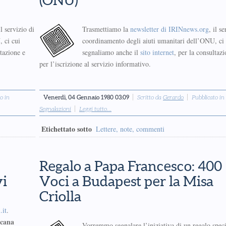
(ONU)
il servizio di
Trasmettiamo la
newsletter di IRINnews.org
, il s
 ci cui
coordinamento degli aiuti umanitari dell’ONU, ci 
ltazione e
segnaliamo anche il
sito internet
, per la consultazi
per l’iscrizione al servizio informativo.
o in
Venerdì, 04 Gennaio 1980 03:09
Scritto da
Gerardo
Pubblicato in
Segnalazioni
Leggi tutto...
Etichettato sotto
Lettere, note, commenti
Regalo a Papa Francesco: 400
vi
Voci a Budapest per la Misa
Criolla
.it
.
icana
Vorremmo segnalare l’iniziativa di un regalo speci