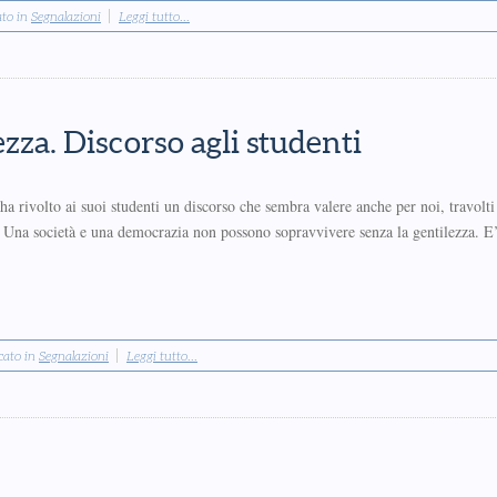
ato in
Segnalazioni
Leggi tutto...
zza. Discorso agli studenti
ha rivolto ai suoi studenti un discorso che sembra valere anche per noi, travolti
 Una società e una democrazia non possono sopravvivere senza la gentilezza. E’
.
cato in
Segnalazioni
Leggi tutto...