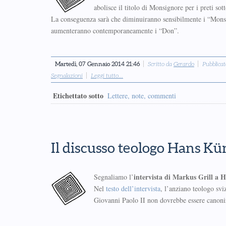
abolisce il titolo di Monsignore per i preti sott
La conseguenza sarà che diminuiranno sensibilmente i “Mons
aumenteranno contemporaneamente i “Don”.
Martedì, 07 Gennaio 2014 21:46
Scritto da
Gerardo
Pubblicat
Segnalazioni
Leggi tutto...
Etichettato sotto
Lettere, note, commenti
Il discusso teologo Hans Kü
intervista di Markus Grill a
Segnaliamo l’
Nel
testo dell’intervista
, l’anziano teologo svi
Giovanni Paolo II non dovrebbe essere canoniz