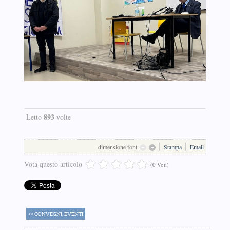
893
Letto
volte
dimensione font
Stampa
Email
Vota questo articolo
(0 Voti)
<< CONVEGNI, EVENTI