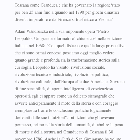
Toscana come Granduca e che ha governato la regione/stato
per ben 25 anni fino a quando nel 1790 per giochi dinastici
diventa imperatore e da Firenze si trasferisce a Vienna?
Adam Wàndruszka nella sua imponente opera "Pietro
Leopoldo. Un grande riformatore" chiude così nella edizione
italiana nel 1968: "Con quel distacco e quella larga prospettiva
che ci sono ormai concessi possiamo oggi meglio vedere
quanto grande e profonda sia la trasformazione storica sulla
cui soglia Leopoldo ha vissuto: rivoluzione sociale,
rivoluzione tecnica e industriale, rivoluzione politica,
rivoluzione culturale, dall'Europa alle due Americhe. Sovrano
di fine sensibilità, di aperta intelligenza, di coscienziosa
operosità egli ci appare come un delicato sismografo che
avverte anticipatamente il moto della storia e con coraggio
esemplare sa trarre le conclusioni pratiche logicamente
derivanti dalle sue intuizioni". Intuizioni che gli avevano
permesso, primo nella storia della umanità, di abolire la pena
di morte e della tortura nel Granducato di Toscana il 30
novembre 1786. Anche la Città di San Gimignano ha voluto