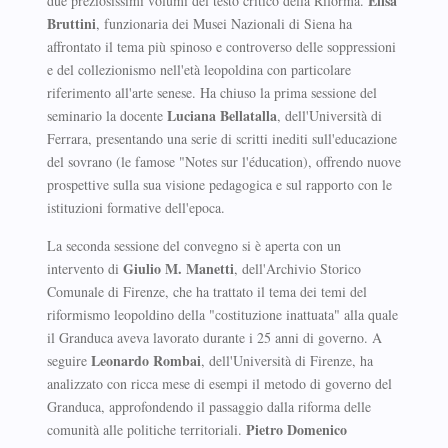
Elisa
due preziosissimi volumi del testo critico della Riforma.
Bruttini
, funzionaria dei Musei Nazionali di Siena ha
affrontato il tema più spinoso e controverso delle soppressioni
e del collezionismo nell'età leopoldina con particolare
riferimento all'arte senese. Ha chiuso la prima sessione del
Luciana Bellatalla
seminario la docente
, dell'Università di
Ferrara, presentando una serie di scritti inediti sull'educazione
del sovrano (le famose "Notes sur l'éducation), offrendo nuove
prospettive sulla sua visione pedagogica e sul rapporto con le
istituzioni formative dell'epoca.
La seconda sessione del convegno si è aperta con un
Giulio M. Manetti
intervento di
, dell'Archivio Storico
Comunale di Firenze, che ha trattato il tema dei temi del
riformismo leopoldino della "costituzione inattuata" alla quale
il Granduca aveva lavorato durante i 25 anni di governo. A
Leonardo Rombai
seguire
, dell'Università di Firenze, ha
analizzato con ricca mese di esempi il metodo di governo del
Granduca, approfondendo il passaggio dalla riforma delle
Pietro Domenico
comunità alle politiche territoriali.