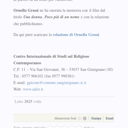
Ornella Grassi
ne ha onorata la memoria con il film dal
titolo
Una donna. Poco più di un nome
e con la relazione
che pubblichiamo.
relazione di Ornella Grassi
Da qui puoi scaricare la
.
Centro Internazionale di Studi sul Religioso
Contemporaneo
C.P. 11 – Via San Giovanni, 38 – 53037 San Gimignano (SI)
Tel.: 0577 906102 (fax 0577 990381)
E-mail:
gpicone@comune.sangimignano.si.it
Web:
www.asfer.it
2025
Letto
volte
dimensione font
Stampa
Email
Vota questo articolo
(0 Voti)