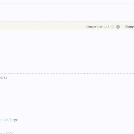
dimensione font
Stamp
arsa
raneo largo
ons 2026