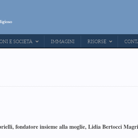
ONI E SOCIETÀ
IMMAGINI
RISORSE
CONT
ielli, fondatore insieme alla moglie, Lidia Bertocci Magri