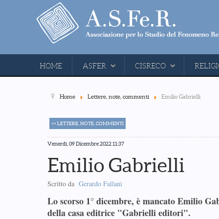
HOME
ASFER
CISRECO
RELIGI
Home
Lettere, note, commenti
Emilio Gabrielli
<< LETTERE, NOTE, COMMENTI
Venerdì, 09 Dicembre 2022 11:37
Emilio Gabrielli
Scritto da
Gerardo Fallani
Lo scorso 1° dicembre, è mancato Emilio Gabr
della casa editrice "Gabrielli editori".