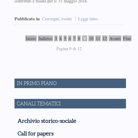
contributi è fissata per il 31 maggio 2018.
Pubblicato in
Convegni, eventi
Leggi tutto...
Inizio
Indietro
3
4
5
6
7
8
9
10
11
12
Avanti
Fine
Pagina 9 di 12
IN PRIMO PIANO
CANALI TEMATICI
Archivio storico-sociale
Call for papers