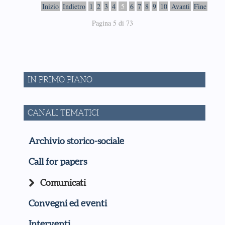
Inizio
Indietro
1
2
3
4
5
6
7
8
9
10
Avanti
Fine
Pagina 5 di 73
IN PRIMO PIANO
CANALI TEMATICI
Archivio storico-sociale
Call for papers
Comunicati
Convegni ed eventi
Interventi