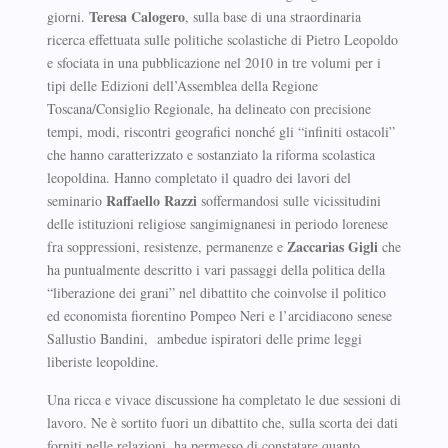
Teresa Calogero
giorni.
, sulla base di una straordinaria
ricerca effettuata sulle politiche scolastiche di Pietro Leopoldo
e sfociata in una pubblicazione nel 2010 in tre volumi per i
tipi delle Edizioni dell’Assemblea della Regione
Toscana/Consiglio Regionale, ha delineato con precisione
tempi, modi, riscontri geografici nonché gli “infiniti ostacoli”
che hanno caratterizzato e sostanziato la riforma scolastica
leopoldina. Hanno completato il quadro dei lavori del
Raffaello Razzi
seminario
soffermandosi sulle vicissitudini
delle istituzioni religiose sangimignanesi in periodo lorenese
Zaccarias Gigli
fra soppressioni, resistenze, permanenze e
che
ha puntualmente descritto i vari passaggi della politica della
“liberazione dei grani” nel dibattito che coinvolse il politico
ed economista fiorentino Pompeo Neri e l’arcidiacono senese
Sallustio Bandini, ambedue ispiratori delle prime leggi
liberiste leopoldine.
Una ricca e vivace discussione ha completato le due sessioni di
lavoro. Ne è sortito fuori un dibattito che, sulla scorta dei dati
forniti nelle relazioni, ha permesso di constatare quanto