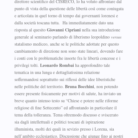
direttore scientifico del CISRECO, lo ha voluto affrontare dal
punto di vista della questione delle libertà così come coniugata
e articolata in quel torno di tempo dai governanti lorenesi e
dalla società toscana tutta. Ha immediatamente dato una
Giovanni Cipriani
risposta al quesito
nella sua introduzione
generale al seminario parlando di liberismo leopoldino
versus
statalismo mediceo, anche se le politiche adottate per questo
cambiamento di direzione non sono state lineari, dovendo fare
i conti con le problematiche insorte fra le libertà concesse e i
Leonardo Rombai
privilegi tolti.
ha approfondito tale
tematica in una lunga e dettagliatissima relazione
soffermandosi soprattutto sui riflessi delle idee liberistiche
Bruna Bocchini
nelle politiche del territorio.
, non potendo
essere presente fisicamente per motivi di salute, ha inviato un
breve quanto intenso testo su “Chiese e potere nelle riforme
religiose di fine Settecento” ed affrontando in particolare il
tema della tolleranza. Tema oltremodo discusso e sviscerato
sia dagli intellettuali e politici toscani di ispirazione
illuminista, molti dei quali in sevizio presso i Lorena, sia
nell’ambito ecclesiastico. Discussione che giunge fino ai nostri