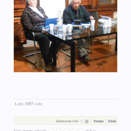
3357
Letto
volte
dimensione font
Stampa
Email
Vota questo articolo
(0 Voti)