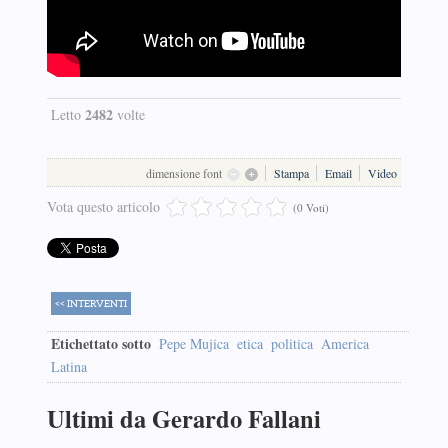
2482
Letto
volte
dimensione font
Stampa
Email
Video
Vota questo articolo
(0 Voti)
<< INTERVENTI
Etichettato sotto
Pepe Mujica
etica
politica
America
Latina
Ultimi da Gerardo Fallani