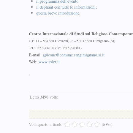
il programma dell'evento
;
il depliant con tutte le informazioni
;
questa breve introduzione
.
Centro Internazionale di Studi sul Religioso Contempora
C.P. 11 – Via San Giovanni, 38 – 53037 San Gimignano (SI)
Tel.: 0577 906102 (fax 0577 990381)
E-mail:
gpicone@comune.sangimignano.si.it
Web:
www.asfer.it
3490
Letto
volte
Vota questo articolo
(0 Voti)