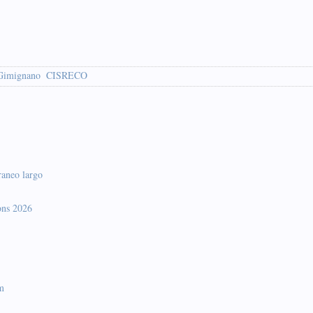
Gimignano
CISRECO
raneo largo
ons 2026
m