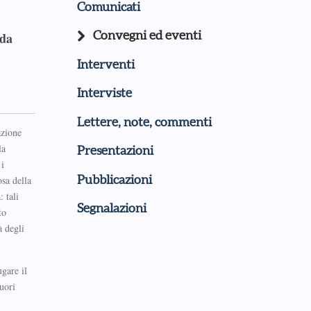
Comunicati
Convegni ed eventi
 da
Interventi
Interviste
Lettere, note, commenti
azione
la
Presentazioni
 i
Pubblicazioni
osa della
: tali
Segnalazioni
to
à degli
ugare il
uori