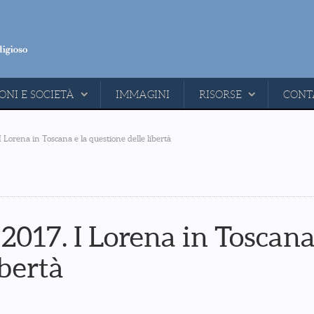
ONI E SOCIETÀ
IMMAGINI
RISORSE
CONT
I Lorena in Toscana e la questione delle libertà
 2017. I Lorena in Toscana
ibertà