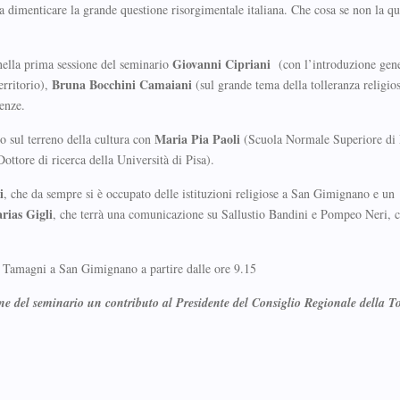
za dimenticare la grande questione risorgimentale italiana. Che cosa se non la qu
Giovanni Cipriani
 nella prima sessione del seminario
(con l’introduzione gene
Bruna Bocchini Camaiani
erritorio),
(sul grande tema della tolleranza religios
renze.
Maria
Pia Paoli
to sul terreno della cultura con
(Scuola Normale Superiore di 
ottore di ricerca della Università di Pisa).
i
, che da sempre si è occupato delle istituzioni religiose a San Gimignano e un
rias Gigli
, che terrà una comunicazione su Sallustio Bandini e Pompeo Neri, 
a Tamagni a San Gimignano a partire dalle ore 9.15
e del seminario un contributo al Presidente del Consiglio Regionale della T