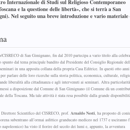
ntro Internazionale di Studi sul Religioso Contemporaneo
oscana e la questione delle libertà», che si terrà a San
i). Nel seguito una breve introduzione e vario materiale
ma
o/CISRECO di San Gimignano, fin dal 2010 partecipa a vario titolo alla celebr
 spunto dal tema principale bandito dal Presidente del Consiglio Regionale del
eminari in una apposita collana della propria Casa Editrice. In questi otto anni
 parlare delle loro ricerche sulla storia politica, economica, culturale, religi
e liberalità alla cittadinanza e agli intervenuti ai seminari. Altra particolarità
i, messi a disposizione dal Comune di San Gimignano (il Comune dà un contribu
ella Toscana. Ma tale attività è stata resa possibile dalla grande disponibilit
Arnaldo Nesti
Il Direttore Scientifico del CISRECO, prof.
, ha proposto di coni
Lorena subentrano all’ormai asfittico granducato mediceo nel 1737 e usciranno f
napoleonico) ha visto il fiorire del secolo dei lumi e, appunto, la avventura