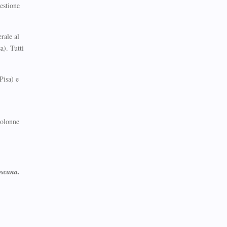
estione
rale al
a). Tutti
Pisa) e
colonne
oscana.