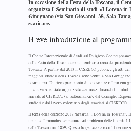
In occasione della Festa della Toscana, il Ce
organizza il Seminario di studi «I Lorena in T
Gimignano (via San Giovanni, 38, Sala Tamagn
scaricare.
Breve introduzione al program
Il Centro Internazionale di Studi sul Religioso Contemporane
della Festa della Toscana con un seminario annuale, prendendo
Toscana. A partire dal 2013 il CISRECO pubblica gli atti dei s
maggiori studiosi della Toscana sono venuti a San Gimignano per
nostra terra. Un ricco patrimonio di conoscenze offerto con grand
iniziative sono state organizzate con mezzi finanziari minim
annuale al CISRECO) e saltuariamente dal Consiglio Regionale d
studiosi e dal lavoro volontario degli associati al CISRECO.
Il tema della edizione 2017 riguarda “I Lorena in Toscana”. 
tema soffermandosi soprattutto sul problema delle libertà. I 
dalla Toscana nel 1859. Questo lungo secolo (con l’intermezzo 