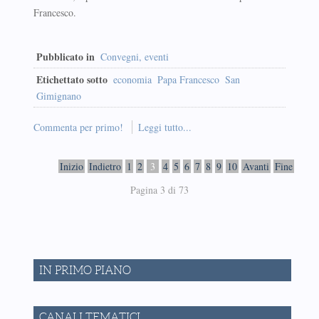
Francesco.
Pubblicato in
Convegni, eventi
Etichettato sotto
economia
Papa Francesco
San
Gimignano
Commenta per primo!
Leggi tutto...
Inizio
Indietro
1
2
3
4
5
6
7
8
9
10
Avanti
Fine
Pagina 3 di 73
IN PRIMO PIANO
CANALI TEMATICI